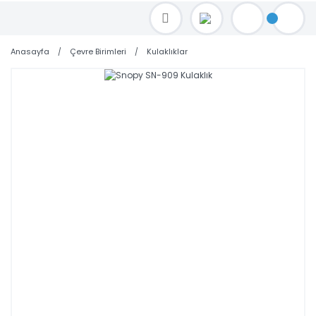
TOPTAN FİYAT ALMAK İÇİN satis@toptanbilgisayar.net MAİL ATINIZ.
SİPARİŞLERİNİZİ AYNI GÜN KARGO İLE GÖNDERİYORUZ!
Anasayfa
Çevre Birimleri
Kulaklıklar