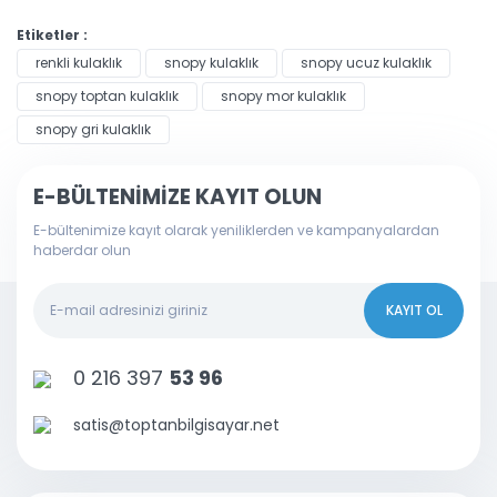
Etiketler :
renkli kulaklık
snopy kulaklık
snopy ucuz kulaklık
snopy toptan kulaklık
snopy mor kulaklık
snopy gri kulaklık
E-BÜLTENİMİZE KAYIT OLUN
E-bültenimize kayıt olarak yeniliklerden ve kampanyalardan
haberdar olun
KAYIT OL
0 216 397
53 96
satis@toptanbilgisayar.net