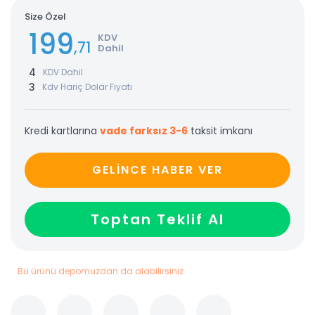
Size Özel
199
KDV
,71
Dahil
4
KDV Dahil
3
Kdv Hariç Dolar Fiyatı
Kredi kartlarına
vade farksız 3-6
taksit imkanı
GELİNCE HABER VER
Toptan Teklif Al
Bu ürünü depomuzdan da alabilirsiniz