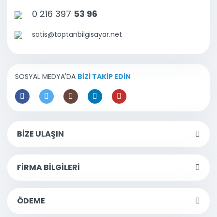
0 216 397
53 96
satis@toptanbilgisayar.net
SOSYAL MEDYA'DA
BİZİ TAKİP EDİN
BİZE ULAŞIN
FİRMA BİLGİLERİ
ÖDEME