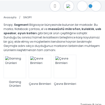
TOPTAN FİYAT ALMAK İÇİN satis@toptanbilgisayar.net MAİL ATINIZ.
SİPARİŞLERİNİZİ AYNI GÜN KARGO İLE GÖNDERİYORUZ!
Anasayfa
SNOPY
Snopy;
Segment
Bilgisayar bünyesinde bulunan bir markadır. Bu
marka; Notebook çantası, el ve
masaüstü mikrofon
,
kulaklık
,
usb
speaker
,
oyun kolları
gibi birçok ürün çeşitliliğine sahiptir.
Sunduğu bu sınırsız hizmet ile kalitesini birleştirince karşı koyulamaz
bir güç elde etmiş ve müşterilerini kendisine hayran bırakmıştır.
Geçmişte adını sıkça duyduğunuz markanın birbirinden muhteşem
ürünlerini keşfetmenizin tam zamanı.
Gaming
Çevre Birimleri
Çevre Birimleri
Ürünleri
Toplam 8 ürün