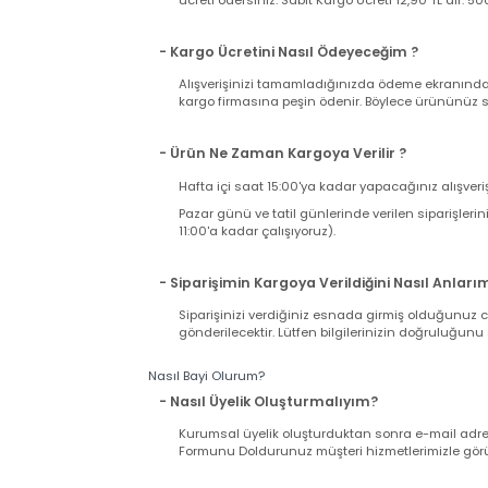
Kargo Süreci ve Ücreti
- Kargo Ücreti Ne Kadar Tutacak ?
Sitemizden tek seferde yapacağınız alışverişi
ücreti ödersiniz. Sabit Kargo Ücreti 12,90 TL d
- Kargo Ücretini Nasıl Ödeyeceğim ?
Alışverişinizi tamamladığınızda ödeme ekranı
kargo firmasına peşin ödenir. Böylece ürününü
- Ürün Ne Zaman Kargoya Verilir ?
Hafta içi saat 15:00'ya kadar yapacağınız alış
Pazar günü ve tatil günlerinde verilen sipariş
11:00'a kadar çalışıyoruz).
- Siparişimin Kargoya Verildiğini Nasıl An
Siparişinizi verdiğiniz esnada girmiş olduğu
gönderilecektir. Lütfen bilgilerinizin doğrul