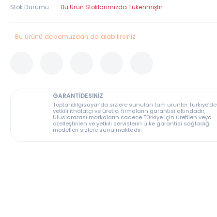
Garanti Süresi
24 Ay
Stok Durumu
Bu Ürün Stoklarımızda Tükenmiştir.
Bu ürünü depomuzdan da alabilirsiniz
GARANTİDESİNİZ
ToptanBilgisayar’da sizlere sunulan tüm ürünler T
yetkili ithalatçı ve üretici firmaların garantisi altın
Uluslararası markaların sadece Türkiye için üreti
özelleştirilen ve yetkili servislerin ülke garantisi s
modelleri sizlere sunulmaktadır.