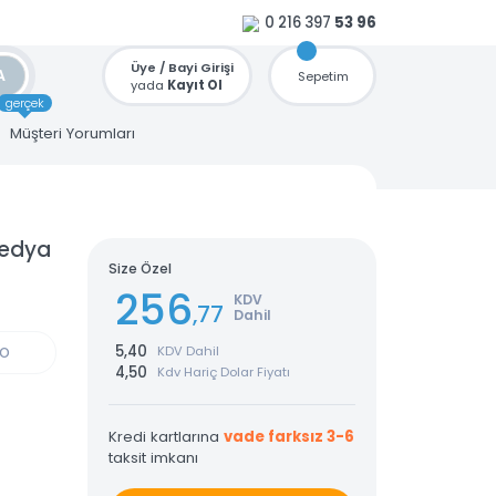
0 216 397
53 96
Üye / Bayi Girişi
ARA
Sepetim
yada
Kayıt Ol
gerçek
u
Müşteri Yorumları
Multimedya
Size Özel
256
KDV
,77
Dahil
5,40
KDV Dahil
GÜN KARGO
4,50
Kdv Hariç Dolar Fiyatı
Kredi kartlarına
vade farksız 3-6
taksit imkanı