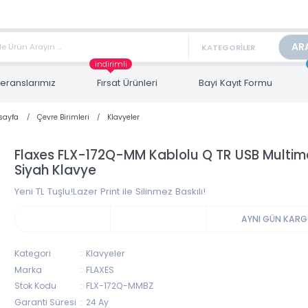
TAN FİYAT ALMAK İÇİN satis@toptanbilgisayar.net MAİL ATINIZ.
ARİŞLERİNİZİ AYNI GÜN KARGO İLE GÖNDERİYORUZ!
indirimli
Referanslarımız
Fırsat Ürünleri
Bayi Kayıt Form
Anasayfa
Çevre Birimleri
Klavyeler
Flaxes FLX-172Q-MM Kablolu Q TR USB 
Siyah Klavye
Yeni TL Tuşlu!Lazer Print ile Silinmez Baskılı!
AYNI 
Kategori
Klavyeler
Marka
FLAXES
Stok Kodu
FLX-172Q-MMBZ