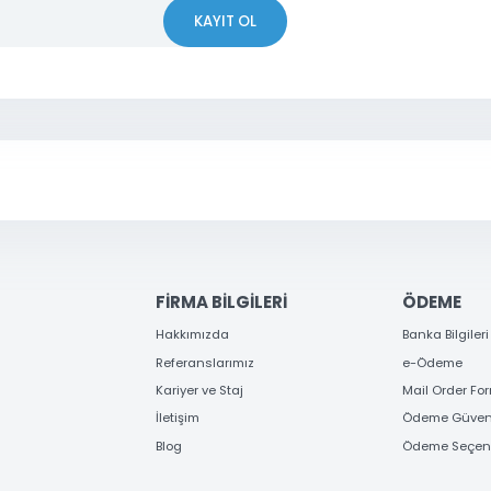
 OLUN
erden ve kampanyalardan haberdar olun
KAYIT OL
Gönder
FİRMA BİLGİLERİ
ÖD