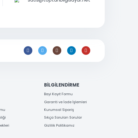
0 216 397
53 96
satis@toptanbilgisayar.net
EME
BİLGİLENDİRME