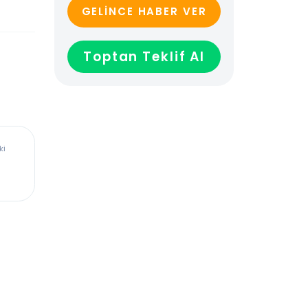
GELİNCE HABER VER
Toptan Teklif Al
ürkiye’deki
dadır,
len veya
ağladığı