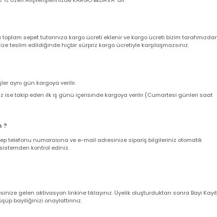
nizde sepetinizdeki aynı veya farklı ürünler için adet sınırı olmaksızın sab
ir. 500 TL Üzeri Alışverişlerinizde KARGO BEDAVA 'dır.
nda toplam sepet tutarınıza kargo ücreti eklenir ve kargo ücreti bizim ta
z size teslim edildiğinde hiçbir sürpriz kargo ücretiyle karşılaşmazsınız.
verişler aynı gün kargoya verilir.
leriniz ise takip eden ilk iş günü içerisinde kargoya verilir (Cumartesi gün
larım ?
nuz cep telefonu numarasına ve e-mail adresinize sipariş bilgileriniz oto
uğunu sistemden kontrol ediniz.