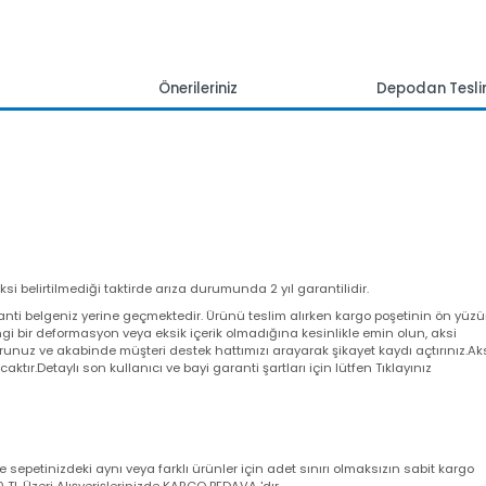
mlar
Önerileriniz
Depoda
 aksi belirtilmediği taktirde arıza durumunda 2 yıl garantilidir.
a garanti belgeniz yerine geçmektedir. Ürünü teslim alırken kargo poşeti
angi bir deformasyon veya eksik içerik olmadığına kesinlikle emin olun,
utturunuz ve akabinde müşteri destek hattımızı arayarak şikayet kaydı açt
yacaktır.Detaylı son kullanıcı ve bayi garanti şartları için lütfen Tıklayını