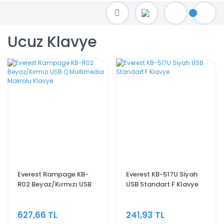
TOPTAN FİYAT ALMAK İÇİN satis@toptanbilgisayar.net MAİL ATINIZ.
SİPARİŞLERİNİZİ AYNI GÜN KARGO İLE GÖNDERİYORUZ!
Ucuz Klavye
Everest Rampage KB-
Everest KB-517U Siyah
R02 Beyaz/Kırmızı USB
USB Standart F Klavye
Q Multimedia Makrolu
Klavye
627,66 TL
241,93 TL