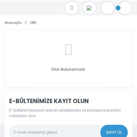
TOPTAN FİYAT ALMAK İÇİN satis@toptanbilgisayar.net MAİL ATINIZ.
SİPARİŞLERİNİZİ AYNI GÜN KARGO İLE GÖNDERİYORUZ!
Anasayfa
HPE
Ürün Bulunamadı.
E-BÜLTENİMİZE KAYIT OLUN
E-bültenimize kayıt olarak yeniliklerden ve kampanyalardan
haberdar olun
KAYIT OL