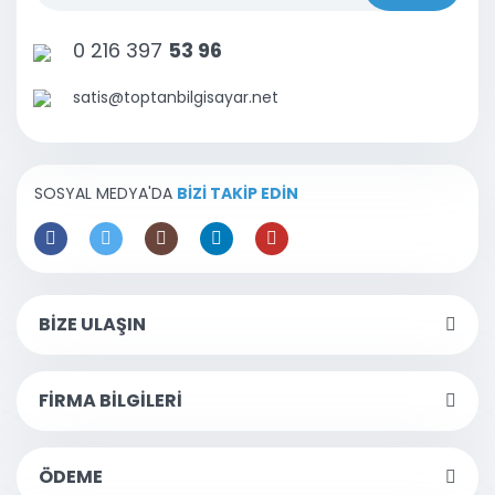
0 216 397
53 96
satis@toptanbilgisayar.net
SOSYAL MEDYA'DA
BİZİ TAKİP EDİN
BİZE ULAŞIN
FİRMA BİLGİLERİ
ÖDEME