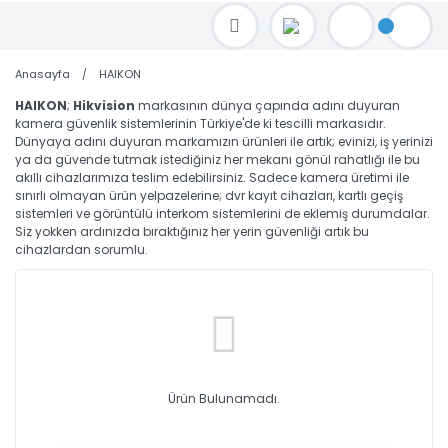
TOPTAN FİYAT ALMAK İÇİN satis@toptanbilgisayar.net MAİL ATINIZ.
SİPARİŞLERİNİZİ AYNI GÜN KARGO İLE GÖNDERİYORUZ!
Anasayfa
HAIKON
HAIKON
;
Hikvision
markasının dünya çapında adını duyuran
kamera güvenlik sistemlerinin Türkiye'de ki tescilli markasıdır.
Dünyaya adını duyuran markamızın ürünleri ile artık; evinizi, iş yerinizi
ya da güvende tutmak istediğiniz her mekanı gönül rahatlığı ile bu
akıllı cihazlarımıza teslim edebilirsiniz. Sadece kamera üretimi ile
sınırlı olmayan ürün yelpazelerine; dvr kayıt cihazları, kartlı geçiş
sistemleri ve görüntülü interkom sistemlerini de eklemiş durumdalar.
Siz yokken ardınızda bıraktığınız her yerin güvenliği artık bu
cihazlardan sorumlu.
Ürün Bulunamadı.