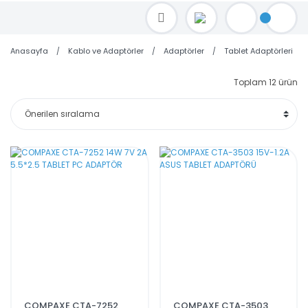
TOPTAN FİYAT ALMAK İÇİN satis@toptanbilgisayar.net MAİL ATINIZ.
SİPARİŞLERİNİZİ AYNI GÜN KARGO İLE GÖNDERİYORUZ!
Anasayfa
Kablo ve Adaptörler
Adaptörler
Tablet Adaptörleri
Toplam 12 ürün
COMPAXE CTA-7252
COMPAXE CTA-3503