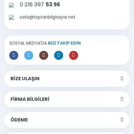
0 216 397
53 96
satis@toptanbilgisayar.net
SOSYAL MEDYA'DA
BİZİ TAKİP EDİN
BİZE ULAŞIN
FİRMA BİLGİLERİ
ÖDEME