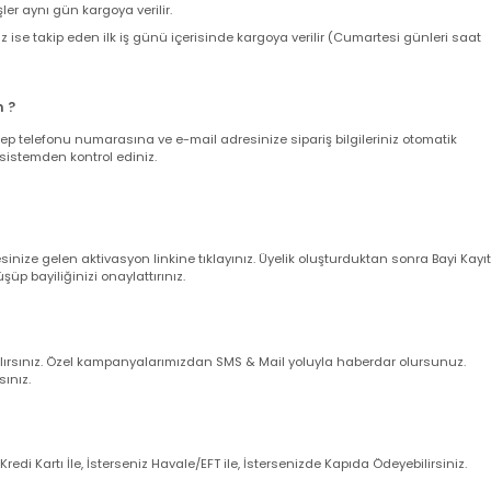
nda toplam sepet tutarınıza kargo ücreti eklenir ve kargo ücreti bizim ta
z size teslim edildiğinde hiçbir sürpriz kargo ücretiyle karşılaşmazsınız.
verişler aynı gün kargoya verilir.
leriniz ise takip eden ilk iş günü içerisinde kargoya verilir (Cumartesi gün
larım ?
nuz cep telefonu numarasına ve e-mail adresinize sipariş bilgileriniz oto
uğunu sistemden kontrol ediniz.
dresinize gelen aktivasyon linkine tıklayınız. Üyelik oluşturduktan sonra 
örüşüp bayiliğinizi onaylattırınız.