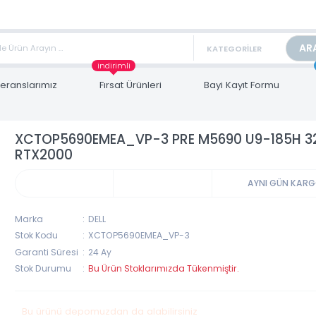
TAN FİYAT ALMAK İÇİN satis@toptanbilgisayar.net MAİL ATINIZ.
ARİŞLERİNİZİ AYNI GÜN KARGO İLE GÖNDERİYORUZ!
indirimli
Referanslarımız
Fırsat Ürünleri
Bayi Kayıt Form
XCTOP5690EMEA_VP-3 PRE M5690 U9-18
RTX2000
AYNI 
Marka
DELL
Stok Kodu
XCTOP5690EMEA_VP-3
Garanti Süresi
24 Ay
Stok Durumu
Bu Ürün Stoklarımızda Tükenmiştir.