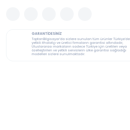
Bu ürünü depomuzdan da alabilirsiniz
GARANTİDESİNİZ
ToptanBilgisayar’da sizlere sunulan tüm ürünler T
yetkili ithalatçı ve üretici firmaların garantisi altın
Uluslararası markaların sadece Türkiye için üreti
özelleştirilen ve yetkili servislerin ülke garantisi s
modelleri sizlere sunulmaktadır.