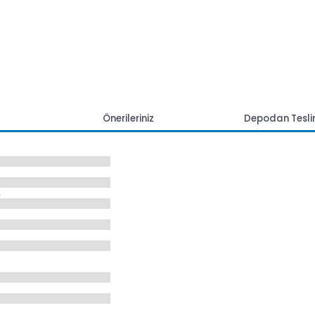
mlar
Önerileriniz
Depoda
00MHZ