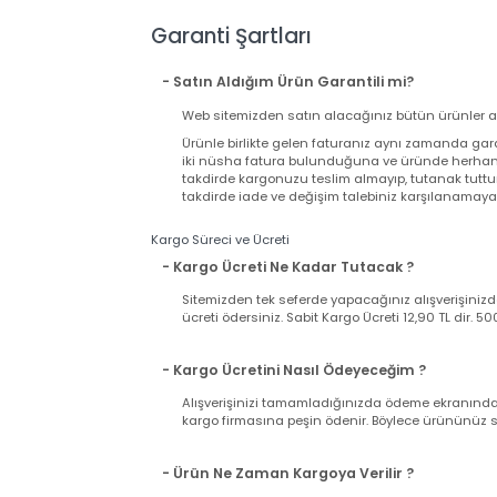
Çözünürlük
1920x1200
Wireless Bağlantı
Var
Ekran Kartı Chip Seti
Nvidia RTX 2000 ADA
Ekran Kartı Bellek
8GB
Kapasitesi
Webcam
Var
Satış Garanti Süresi (ay)
24
EAN
XCTOP5690EMEA-VP-3
Garanti Şartları
- Satın Aldığım Ürün Garantili mi?
Web sitemizden satın alacağınız bütün ürünler
Ürünle birlikte gelen faturanız aynı zamand
iki nüsha fatura bulunduğuna ve üründe herh
takdirde kargonuzu teslim almayıp, tutanak t
takdirde iade ve değişim talebiniz karşılanama
Kargo Süreci ve Ücreti
- Kargo Ücreti Ne Kadar Tutacak ?
Sitemizden tek seferde yapacağınız alışverişi
ücreti ödersiniz. Sabit Kargo Ücreti 12,90 TL d