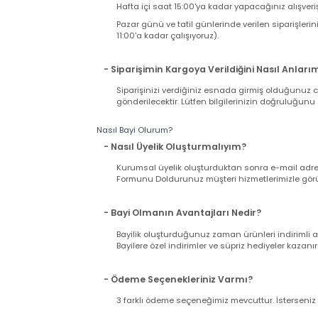
- Kargo Ücretini Nasıl Ödeyeceğim ?
Alışverişinizi tamamladığınızda ödeme ekranı
kargo firmasına peşin ödenir. Böylece ürününü
- Ürün Ne Zaman Kargoya Verilir ?
Hafta içi saat 15:00'ya kadar yapacağınız alış
Pazar günü ve tatil günlerinde verilen sipariş
11:00'a kadar çalışıyoruz).
- Siparişimin Kargoya Verildiğini Nasıl An
Siparişinizi verdiğiniz esnada girmiş olduğu
gönderilecektir. Lütfen bilgilerinizin doğrul
Nasıl Bayi Olurum?
- Nasıl Üyelik Oluşturmalıyım?
Kurumsal üyelik oluşturduktan sonra e-mail a
Formunu Doldurunuz müşteri hizmetlerimizle g