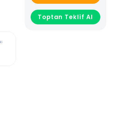
GELİNCE HABER VER
Toptan Teklif Al
ürkiye’deki
dadır,
len veya
ağladığı