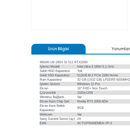
Ürün Bilgisi
Yoru
M5690 U9-185H 32 512 RTX2000
İşlemci Modeli
Intel Ultra 9 185H 5.1 GHz
Sabit HDD Kapasitesi
Yok
Sabit SSD Kapasitesi
512GB M.2 PCIe 2280 Nvme
Ram Kapasitesi
32 GB (1X32 GB) LPDDR5 60
İşletim Sistemi
Windows 11 Pro
Ekran
16'' FHD+ Non Touch