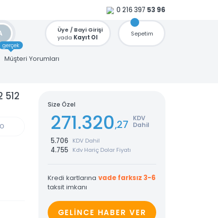
0 216 397
53 96
Üye / Bayi Girişi
ARA
Sepetim
yada
Kayıt Ol
gerçek
u
Müşteri Yorumları
5H 32 512
Size Özel
271.320
KDV
,27
Dahil
GÜN KARGO
5.706
KDV Dahil
4.755
Kdv Hariç Dolar Fiyatı
Kredi kartlarına
vade farksız 3-6
taksit imkanı