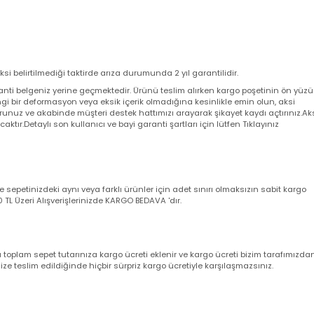
 aksi belirtilmediği taktirde arıza durumunda 2 yıl garantilidir.
a garanti belgeniz yerine geçmektedir. Ürünü teslim alırken kargo poşeti
angi bir deformasyon veya eksik içerik olmadığına kesinlikle emin olun,
utturunuz ve akabinde müşteri destek hattımızı arayarak şikayet kaydı açt
yacaktır.Detaylı son kullanıcı ve bayi garanti şartları için lütfen Tıklayını
nizde sepetinizdeki aynı veya farklı ürünler için adet sınırı olmaksızın sab
ir. 500 TL Üzeri Alışverişlerinizde KARGO BEDAVA 'dır.