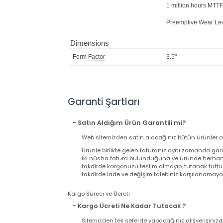
24x7 reliability
Near silent oper
SilkStream Tec
Ultra-cool opera
Low power con
1 million hours
Preemptive Wea
Dimensions
Form Factor
3.5"
Garanti Şartları
- Satın Aldığım Ürün Garantili mi?