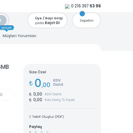
0 216 397
53 96
Üye / Bayi Girişi
ARA
Sepetim
yada
Kayıt Ol
gerçek
u
Müşteri Yorumları
50GB 8MB
Size Özel
0
KDV
,00
Dahil
0,00
KDV Dahil
GÜN KARGO
0,00
Kdv Hariç TL Fiyatı
Teklif Oluştur (PDF)