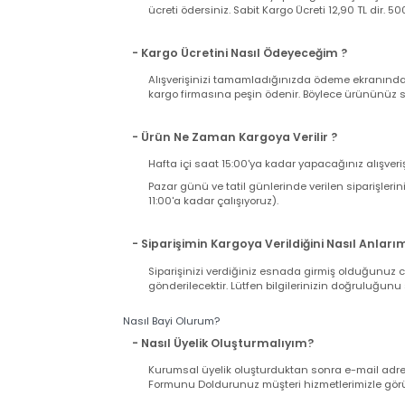
Web sitemizden satın alacağınız bütün ürünler
Ürünle birlikte gelen faturanız aynı zamand
iki nüsha fatura bulunduğuna ve üründe herh
takdirde kargonuzu teslim almayıp, tutanak t
takdirde iade ve değişim talebiniz karşılanama
Kargo Süreci ve Ücreti
- Kargo Ücreti Ne Kadar Tutacak ?
Sitemizden tek seferde yapacağınız alışverişi
ücreti ödersiniz. Sabit Kargo Ücreti 12,90 TL d
- Kargo Ücretini Nasıl Ödeyeceğim ?
Alışverişinizi tamamladığınızda ödeme ekranı
kargo firmasına peşin ödenir. Böylece ürününü
- Ürün Ne Zaman Kargoya Verilir ?
Hafta içi saat 15:00'ya kadar yapacağınız alış
Pazar günü ve tatil günlerinde verilen sipariş
11:00'a kadar çalışıyoruz).