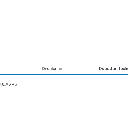
mlar
Önerileriniz
Depoda
 WD2500AVVS