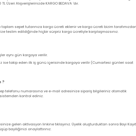
 aksi belirtilmediği taktirde arıza durumunda 2 yıl garantilidir.
a garanti belgeniz yerine geçmektedir. Ürünü teslim alırken kargo poşeti
angi bir deformasyon veya eksik içerik olmadığına kesinlikle emin olun,
utturunuz ve akabinde müşteri destek hattımızı arayarak şikayet kaydı açt
yacaktır.Detaylı son kullanıcı ve bayi garanti şartları için lütfen Tıklayını
nizde sepetinizdeki aynı veya farklı ürünler için adet sınırı olmaksızın sab
ir. 500 TL Üzeri Alışverişlerinizde KARGO BEDAVA 'dır.
nda toplam sepet tutarınıza kargo ücreti eklenir ve kargo ücreti bizim ta
z size teslim edildiğinde hiçbir sürpriz kargo ücretiyle karşılaşmazsınız.
verişler aynı gün kargoya verilir.
leriniz ise takip eden ilk iş günü içerisinde kargoya verilir (Cumartesi gün