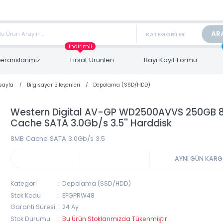
TAN FİYAT ALMAK İÇİN satis@toptanbilgisayar.net MAİL ATINIZ.
ARİŞLERİNİZİ AYNI GÜN KARGO İLE GÖNDERİYORUZ!
indirimli
Referanslarımız
Fırsat Ürünleri
Bayi Kayıt Form
Anasayfa
Bilgisayar Bileşenleri
Depolama (SSD/HDD)
Western Digital AV-GP WD2500AVVS 2
Cache SATA 3.0Gb/s 3.5'' Harddisk
8MB Cache SATA 3.0Gb/s 3.5
AYNI 
Kategori
Depolama (SSD/HDD)
Stok Kodu
EFGPRW48
Garanti Süresi
24 Ay