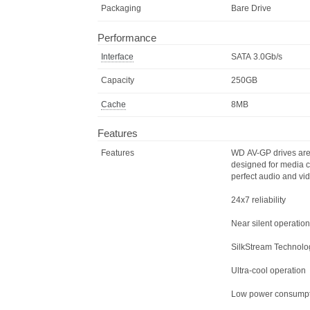
Model
Brand
Western Digital
Series
AV-GP
Model
WD2500AVVS
Packaging
Bare Drive
Performance
Interface
SATA 3.0Gb/s
Capacity
250GB
Cache
8MB
Features
Features
WD AV-GP drives 
designed for med
perfect audio an