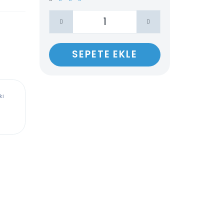
Paylaş
SEPETE EKLE
ürkiye’deki
dadır,
len veya
ağladığı