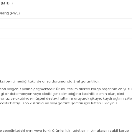
ation
hnology
tion
sumption
 MTTF (MTBF)
r Leveling (PWL)