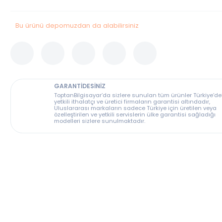
Stok Durumu
Bu Ürün Stoklarımızda Tükenmiştir.
Bu ürünü depomuzdan da alabilirsiniz
GARANTİDESİNİZ
ToptanBilgisayar’da sizlere sunulan tüm ürünler T
yetkili ithalatçı ve üretici firmaların garantisi altın
Uluslararası markaların sadece Türkiye için üreti
özelleştirilen ve yetkili servislerin ülke garantisi s
modelleri sizlere sunulmaktadır.