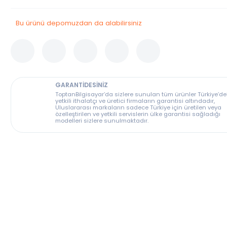
Stok Durumu
Bu Ürün Stoklarımızda Tükenmiştir.
Bu ürünü depomuzdan da alabilirsiniz
GARANTİDESİNİZ
ToptanBilgisayar’da sizlere sunulan tüm ürünler T
yetkili ithalatçı ve üretici firmaların garantisi altın
Uluslararası markaların sadece Türkiye için üreti
özelleştirilen ve yetkili servislerin ülke garantisi s
modelleri sizlere sunulmaktadır.