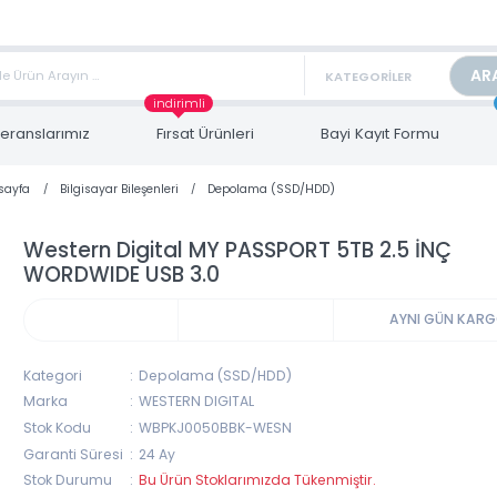
TAN FİYAT ALMAK İÇİN satis@toptanbilgisayar.net MAİL ATINIZ.
ARİŞLERİNİZİ AYNI GÜN KARGO İLE GÖNDERİYORUZ!
indirimli
Referanslarımız
Fırsat Ürünleri
Bayi Kayıt Form
Anasayfa
Bilgisayar Bileşenleri
Depolama (SSD/HDD)
Western Digital MY PASSPORT 5TB 2.5 İ
WORDWIDE USB 3.0
AYNI 
Kategori
Depolama (SSD/HDD)
Marka
WESTERN DIGITAL
Stok Kodu
WBPKJ0050BBK-WESN
Garanti Süresi
24 Ay