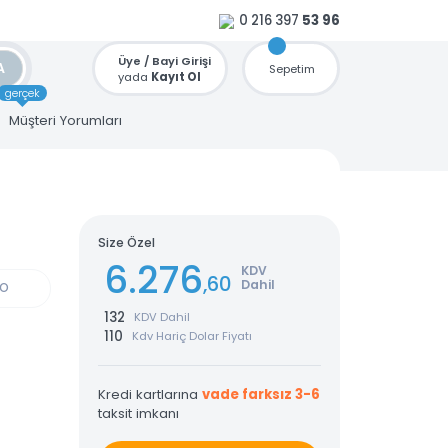
0 216 397
53 96
Üye / Bayi Girişi
ARA
Sepetim
yada
Kayıt Ol
gerçek
u
Müşteri Yorumları
NÇ
Size Özel
6.276
KDV
,60
Dahil
GÜN KARGO
132
KDV Dahil
110
Kdv Hariç Dolar Fiyatı
Kredi kartlarına
vade farksız 3-6
taksit imkanı