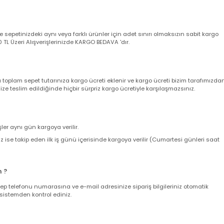
a garanti belgeniz yerine geçmektedir. Ürünü teslim alırken kargo poşeti
angi bir deformasyon veya eksik içerik olmadığına kesinlikle emin olun,
utturunuz ve akabinde müşteri destek hattımızı arayarak şikayet kaydı açt
yacaktır.Detaylı son kullanıcı ve bayi garanti şartları için lütfen Tıklayını
nizde sepetinizdeki aynı veya farklı ürünler için adet sınırı olmaksızın sab
ir. 500 TL Üzeri Alışverişlerinizde KARGO BEDAVA 'dır.
nda toplam sepet tutarınıza kargo ücreti eklenir ve kargo ücreti bizim ta
z size teslim edildiğinde hiçbir sürpriz kargo ücretiyle karşılaşmazsınız.
verişler aynı gün kargoya verilir.
leriniz ise takip eden ilk iş günü içerisinde kargoya verilir (Cumartesi gün