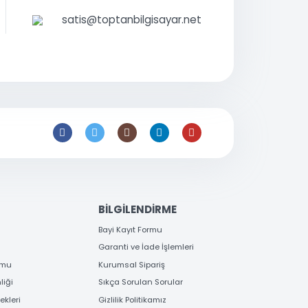
r.
0 216 397
53 96
satis@toptanbilgisayar.net