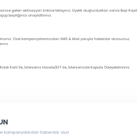
larım ?
nuz cep telefonu numarasına ve e-mail adresinize sipariş bilgileriniz oto
uğunu sistemden kontrol ediniz.
dresinize gelen aktivasyon linkine tıklayınız. Üyelik oluşturduktan sonra 
örüşüp bayiliğinizi onaylattırınız.
imli alırsınız. Özel kampanyalarımızdan SMS & Mail yoluyla haberdar olur
zanırsınız.
eniz Kredi Kartı İle, İsterseniz Havale/EFT ile, İstersenizde Kapıda Ödeye
larında ve diğer konularda yetersiz gördüğünüz noktaları öneri form
eri
İstanbul Pendik
’teki depomuzdan kendi imkânlarınızla almak istiyors
i seçmeniz gerekmektedir.