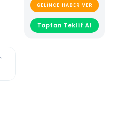
GELİNCE HABER VER
Toptan Teklif Al
ürkiye’deki
dadır,
len veya
ağladığı