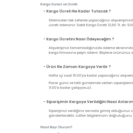
Ürünle birlikte gelen faturanız aynı zamand
iki nüsha fatura bulunduğuna ve üründe herh
takdirde kargonuzu teslim almayıp, tutanak t
takdirde iade ve değişim talebiniz karşılanama
Kargo Süreci ve Ücreti
- Kargo Ücreti Ne Kadar Tutacak ?
Sitemizden tek seferde yapacağınız alışverişi
ücreti ödersiniz. Sabit Kargo Ücreti 12,90 TL d
- Kargo Ücretini Nasıl Ödeyeceğim ?
Alışverişinizi tamamladığınızda ödeme ekranı
kargo firmasına peşin ödenir. Böylece ürününü
- Ürün Ne Zaman Kargoya Verilir ?
Hafta içi saat 15:00'ya kadar yapacağınız alış
Pazar günü ve tatil günlerinde verilen sipariş
11:00'a kadar çalışıyoruz).