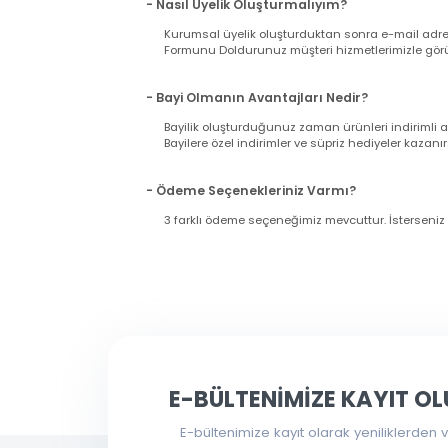
- Siparişimin Kargoya Verildiğini Nasıl An
Siparişinizi verdiğiniz esnada girmiş olduğu
gönderilecektir. Lütfen bilgilerinizin doğrul
Nasıl Bayi Olurum?
- Nasıl Üyelik Oluşturmalıyım?
Kurumsal üyelik oluşturduktan sonra e-mail a
Formunu Doldurunuz müşteri hizmetlerimizle g
- Bayi Olmanın Avantajları Nedir?
Bayilik oluşturduğunuz zaman ürünleri indir
Bayilere özel indirimler ve süpriz hediyeler ka
- Ödeme Seçenekleriniz Varmı?
3 farklı ödeme seçeneğimiz mevcuttur. İsters
Bu ürünün fiyat bilgisi, resim, ürün açıklama
Toptanbilgisayar.net üzerinden verdiğiniz siparişl
tamamlama ekranında
"depo teslim"
seçeneğin