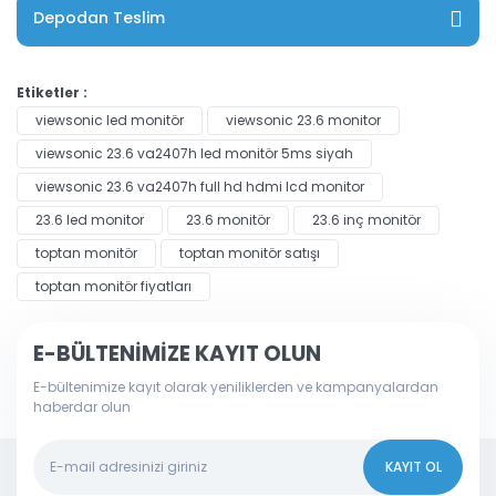
Depodan Teslim
Etiketler :
viewsonic led monitör
viewsonic 23.6 monitor
viewsonic 23.6 va2407h led monitör 5ms siyah
viewsonic 23.6 va2407h full hd hdmi lcd monitor
23.6 led monitor
23.6 monitör
23.6 inç monitör
toptan monitör
toptan monitör satışı
toptan monitör fiyatları
E-BÜLTENİMİZE KAYIT OLUN
E-bültenimize kayıt olarak yeniliklerden ve kampanyalardan
haberdar olun
KAYIT OL