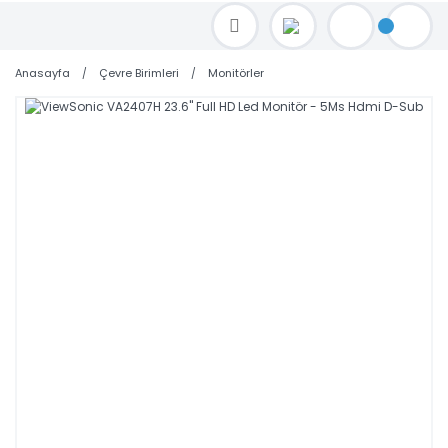
TOPTAN FİYAT ALMAK İÇİN satis@toptanbilgisayar.net MAİL ATINIZ.
SİPARİŞLERİNİZİ AYNI GÜN KARGO İLE GÖNDERİYORUZ!
Anasayfa
Çevre Birimleri
Monitörler