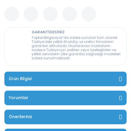
GARANTİDESİNİZ
ToptanBilgisayar’da sizlere sunulan tüm ürünler
Türkiye’deki yetkili ithalatçı ve üretici firmaların
garantisi altındadır, Uluslararası markaların
sadece Türkiye için üretilen veya özelleştirilen ve
yetkili servislerin ülke garantisi sağladığı modelleri
sizlere sunulmaktadır.
Ürün Bilgisi
Yorumlar
Önerileriniz