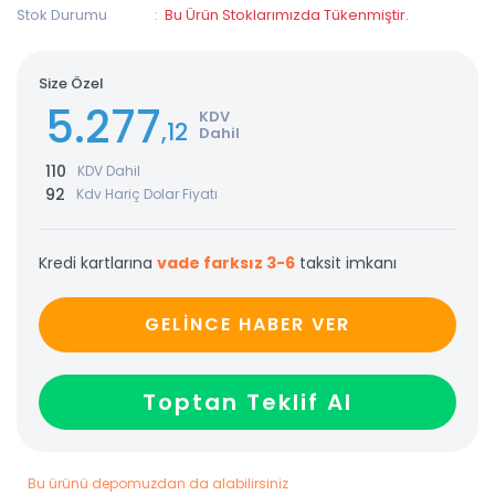
Stok Durumu
Bu Ürün Stoklarımızda Tükenmiştir.
Size Özel
5.277
KDV
,12
Dahil
110
KDV Dahil
92
Kdv Hariç Dolar Fiyatı
Kredi kartlarına
vade farksız 3-6
taksit imkanı
GELİNCE HABER VER
Toptan Teklif Al
Bu ürünü depomuzdan da alabilirsiniz