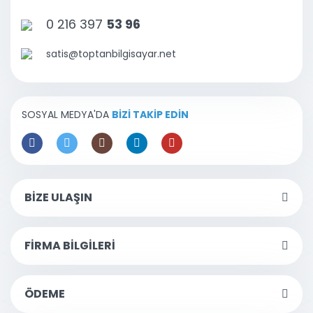
0 216 397
53 96
satis@toptanbilgisayar.net
SOSYAL MEDYA'DA
BİZİ TAKİP EDİN
BİZE ULAŞIN
FİRMA BİLGİLERİ
ÖDEME