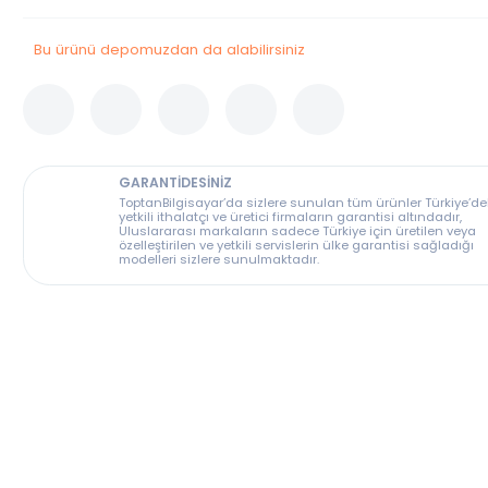
Stok Durumu
Stokta Var
Bu ürünü depomuzdan da alabilirsiniz
GARANTİDESİNİZ
ToptanBilgisayar’da sizlere sunulan tüm ürünler T
yetkili ithalatçı ve üretici firmaların garantisi altın
Uluslararası markaların sadece Türkiye için üreti
özelleştirilen ve yetkili servislerin ülke garantisi s
modelleri sizlere sunulmaktadır.