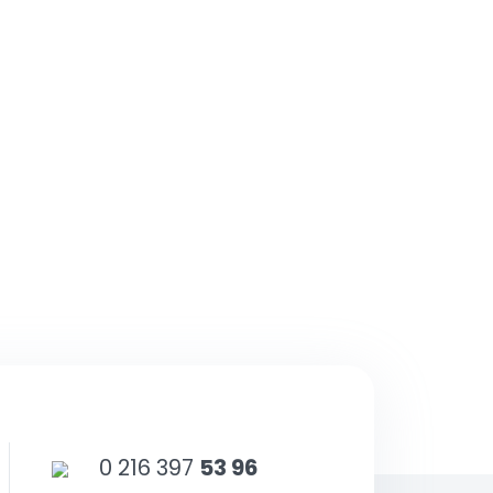
matik
Bayi Kayıt
sunuz.
bilirsiniz.