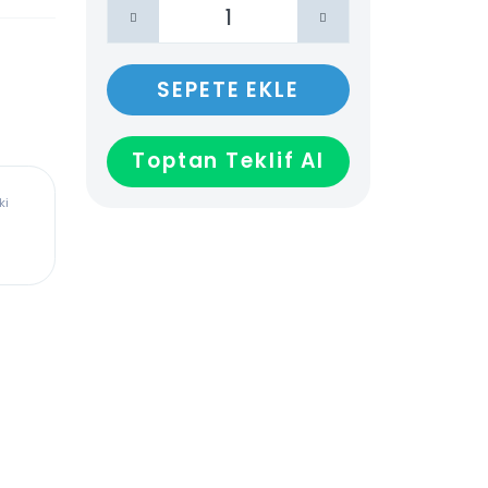
SEPETE EKLE
Toptan Teklif Al
ürkiye’deki
dadır,
len veya
ağladığı