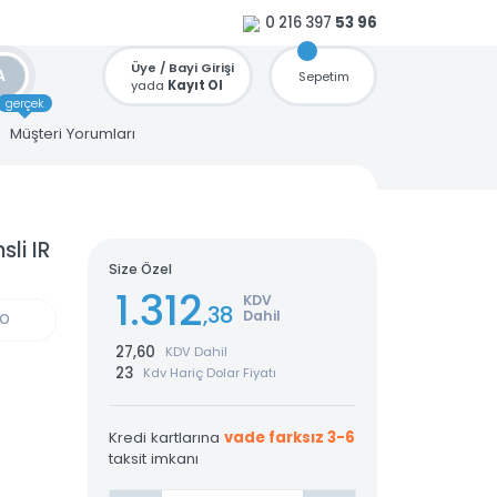
0 216 397
53 96
Üye / Bayi Girişi
ARA
Sepetim
yada
Kayıt Ol
gerçek
u
Müşteri Yorumları
t Lensli IR
Size Özel
1.312
KDV
,38
Dahil
GÜN KARGO
27,60
KDV Dahil
23
Kdv Hariç Dolar Fiyatı
Kredi kartlarına
vade farksız 3-6
taksit imkanı