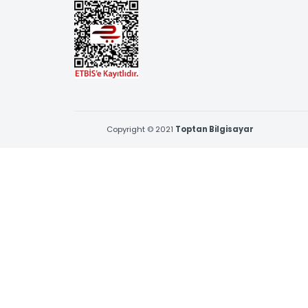
BİZE ULAŞIN
Çamçeşme Mah. Erva Sk. No:1 Pendik,İstanbul
0216 397 53 96 & 0539 377 53 96
satis@toptanbilgisayar.net
09:00 - 18:30, Pazartesi - Cuma
Cumartesi 09:00 - 12:30
Copyright © 2021
Toptan Bilgisayar