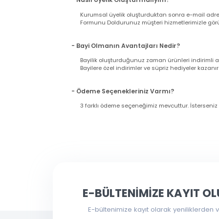
- Siparişimin Kargoya Verildiğini Nasıl An
Siparişinizi verdiğiniz esnada girmiş olduğu
gönderilecektir. Lütfen bilgilerinizin doğrul
Nasıl Bayi Olurum?
- Nasıl Üyelik Oluşturmalıyım?
Kurumsal üyelik oluşturduktan sonra e-mail a
Formunu Doldurunuz müşteri hizmetlerimizle g
- Bayi Olmanın Avantajları Nedir?
Bayilik oluşturduğunuz zaman ürünleri indir
Bayilere özel indirimler ve süpriz hediyeler ka
- Ödeme Seçenekleriniz Varmı?
3 farklı ödeme seçeneğimiz mevcuttur. İsters