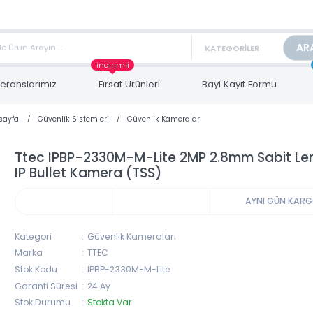
TAN FİYAT ALMAK İÇİN satis@toptanbilgisayar.net MAİL ATINIZ.
ARİŞLERİNİZİ AYNI GÜN KARGO İLE GÖNDERİYORUZ!
indirimli
Referanslarımız
Fırsat Ürünleri
Bayi Kayıt Form
Anasayfa
Güvenlik Sistemleri
Güvenlik Kameraları
Ttec IPBP-2330M-M-Lite 2MP 2.8mm Sabi
IP Bullet Kamera (TSS)
AYNI 
Kategori
Güvenlik Kameraları
Marka
TTEC
Stok Kodu
IPBP-2330M-M-Lite
Garanti Süresi
24 Ay