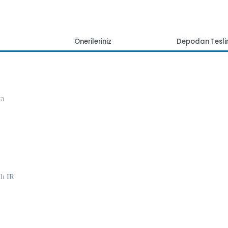
mlar
Önerileriniz
Depoda
amera
Akıllı IR