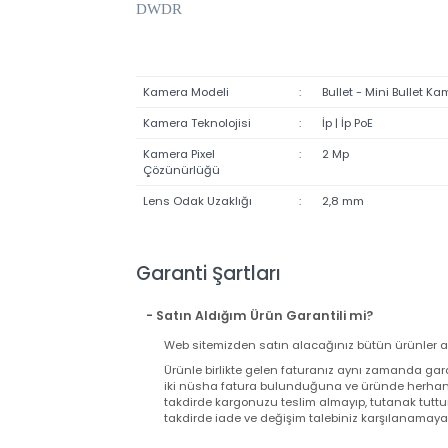
Koruma Sınıfı: IP67
Min. Aydınlatma: 0.02 Lux
Ses Desteği: Dahili Mikrofon
PoE
DWDR
Kamera Modeli
:
Bullet - Mini Bul
Kamera Teknolojisi
:
İp | İp PoE
Kamera Pixel
:
2 Mp
Çözünürlüğü
Lens Odak Uzaklığı
:
2,8 mm
Garanti Şartları
- Satın Aldığım Ürün Garantili mi?