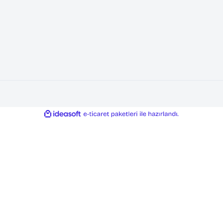
FİRMA BİLGİLERİ
ÖD
Hakkımızda
Banka
Referanslarımız
e-Ö
Kariyer ve Staj
Mail
İletişim
Ödem
Blog
Ödem
ile
ideasoft
e-