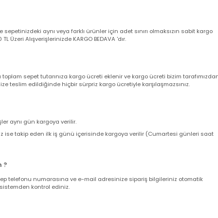
 aksi belirtilmediği taktirde arıza durumunda 2 yıl garantilidir.
a garanti belgeniz yerine geçmektedir. Ürünü teslim alırken kargo poşeti
angi bir deformasyon veya eksik içerik olmadığına kesinlikle emin olun,
utturunuz ve akabinde müşteri destek hattımızı arayarak şikayet kaydı açt
yacaktır.Detaylı son kullanıcı ve bayi garanti şartları için lütfen Tıklayını
nizde sepetinizdeki aynı veya farklı ürünler için adet sınırı olmaksızın sab
ir. 500 TL Üzeri Alışverişlerinizde KARGO BEDAVA 'dır.
nda toplam sepet tutarınıza kargo ücreti eklenir ve kargo ücreti bizim ta
z size teslim edildiğinde hiçbir sürpriz kargo ücretiyle karşılaşmazsınız.
verişler aynı gün kargoya verilir.
leriniz ise takip eden ilk iş günü içerisinde kargoya verilir (Cumartesi gün