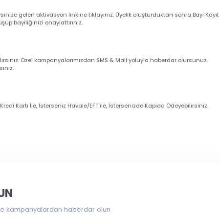
larım ?
nuz cep telefonu numarasına ve e-mail adresinize sipariş bilgileriniz oto
uğunu sistemden kontrol ediniz.
dresinize gelen aktivasyon linkine tıklayınız. Üyelik oluşturduktan sonra 
örüşüp bayiliğinizi onaylattırınız.
imli alırsınız. Özel kampanyalarımızdan SMS & Mail yoluyla haberdar olur
zanırsınız.
eniz Kredi Kartı İle, İsterseniz Havale/EFT ile, İstersenizde Kapıda Ödeye