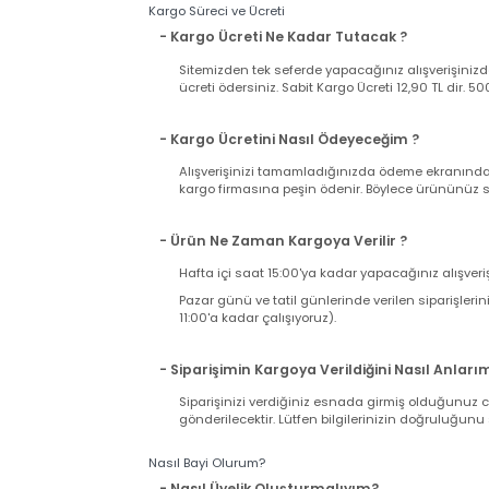
Web sitemizden satın alacağınız bütün ürünler
Ürünle birlikte gelen faturanız aynı zamand
iki nüsha fatura bulunduğuna ve üründe herh
takdirde kargonuzu teslim almayıp, tutanak t
takdirde iade ve değişim talebiniz karşılanama
Kargo Süreci ve Ücreti
- Kargo Ücreti Ne Kadar Tutacak ?
Sitemizden tek seferde yapacağınız alışverişi
ücreti ödersiniz. Sabit Kargo Ücreti 12,90 TL d
- Kargo Ücretini Nasıl Ödeyeceğim ?
Alışverişinizi tamamladığınızda ödeme ekranı
kargo firmasına peşin ödenir. Böylece ürününü
- Ürün Ne Zaman Kargoya Verilir ?
Hafta içi saat 15:00'ya kadar yapacağınız alış
Pazar günü ve tatil günlerinde verilen sipariş
11:00'a kadar çalışıyoruz).