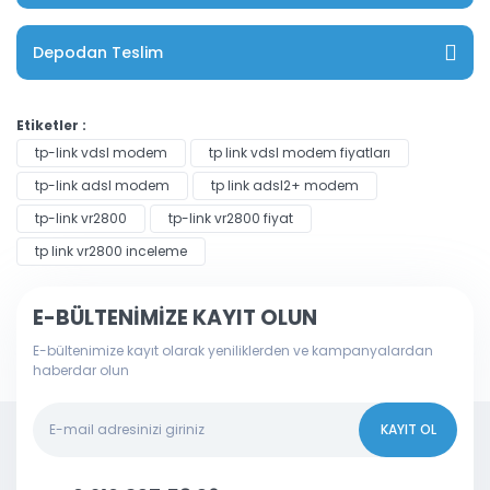
Depodan Teslim
Etiketler :
tp-link vdsl modem
tp link vdsl modem fiyatları
tp-link adsl modem
tp link adsl2+ modem
tp-link vr2800
tp-link vr2800 fiyat
tp link vr2800 inceleme
E-BÜLTENİMİZE KAYIT OLUN
E-bültenimize kayıt olarak yeniliklerden ve kampanyalardan
haberdar olun
KAYIT OL