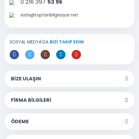
0 216 397
53 96
satis@toptanbilgisayar.net
SOSYAL MEDYA'DA
BİZİ TAKİP EDİN
BİZE ULAŞIN
FİRMA BİLGİLERİ
ÖDEME