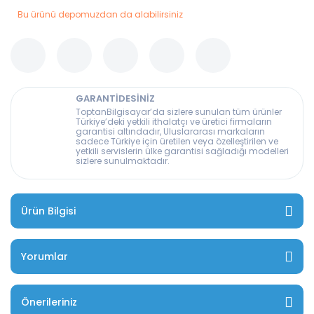
Bu ürünü depomuzdan da alabilirsiniz
GARANTİDESİNİZ
ToptanBilgisayar’da sizlere sunulan tüm ürünler
Türkiye’deki yetkili ithalatçı ve üretici firmaların
garantisi altındadır, Uluslararası markaların
sadece Türkiye için üretilen veya özelleştirilen ve
yetkili servislerin ülke garantisi sağladığı modelleri
sizlere sunulmaktadır.
Ürün Bilgisi
Yorumlar
Önerileriniz