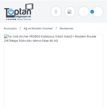
TOPTAN FİYAT ALMAK İÇİN satis@toptanbilgisayar.net MAİL ATINIZ.
SİPARİŞLERİNİZİ AYNI GÜN KARGO İLE GÖNDERİYORUZ!
Anasayfa
Ağ ve Modem Ürünleri
Modemler