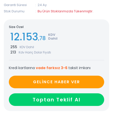
Garanti Süresi
24 Ay
Stok Durumu
Bu Ürün Stoklarımızda Tükenmiştir.
Size Özel
12.153
KDV
,78
Dahil
255
KDV Dahil
213
Kdv Hariç Dolar Fiyatı
Kredi kartlarına
vade farksız 3-6
taksit imkanı
GELİNCE HABER VER
Toptan Teklif Al