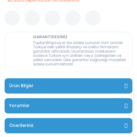
Bu ürünü depomuzdan da alabilirsiniz
GARANTİDESİNİZ
ToptanBilgisayar’da sizlere sunulan tüm ürünler
Türkiye’deki yetkili ithalatçı ve üretici firmaların
garantisi altındadır, Uluslararası markaların
sadece Türkiye için üretilen veya özelleştirilen ve
yetkili servislerin ülke garantisi sağladığı modelleri
sizlere sunulmaktadır.
Ürün Bilgisi
Yorumlar
Önerileriniz