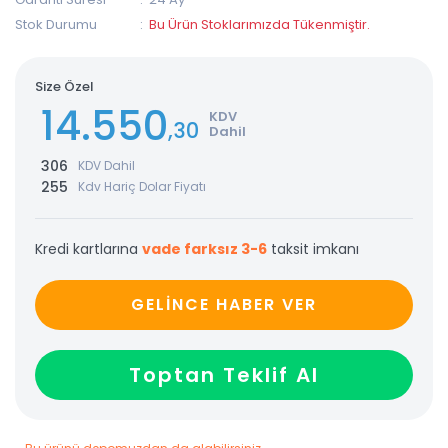
Stok Durumu
Bu Ürün Stoklarımızda Tükenmiştir.
Size Özel
14.550
KDV
,30
Dahil
306
KDV Dahil
255
Kdv Hariç Dolar Fiyatı
Kredi kartlarına
vade farksız 3-6
taksit imkanı
GELİNCE HABER VER
Toptan Teklif Al