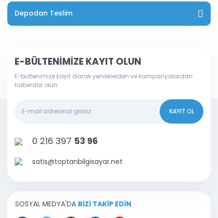
Depodan Teslim
E-BÜLTENİMİZE KAYIT OLUN
E-bültenimize kayıt olarak yeniliklerden ve kampanyalardan
haberdar olun
KAYIT OL
0 216 397
53 96
satis@toptanbilgisayar.net
SOSYAL MEDYA'DA
BİZİ TAKİP EDİN