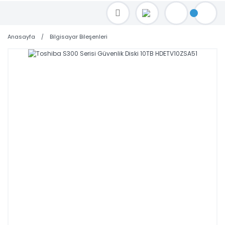
TOPTAN FİYAT ALMAK İÇİN satis@toptanbilgisayar.net MAİL ATINIZ.
SİPARİŞLERİNİZİ AYNI GÜN KARGO İLE GÖNDERİYORUZ!
Anasayfa
Bilgisayar Bileşenleri