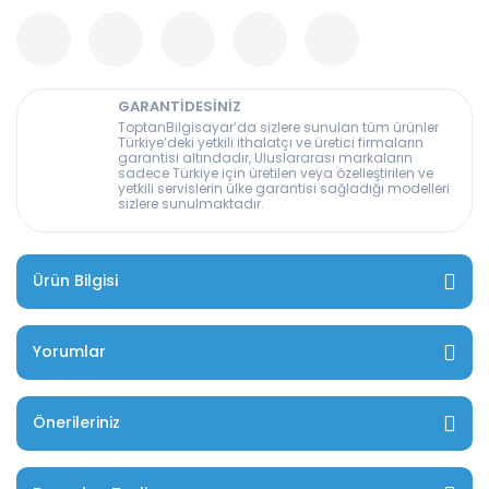
GARANTİDESİNİZ
ToptanBilgisayar’da sizlere sunulan tüm ürünler
Türkiye’deki yetkili ithalatçı ve üretici firmaların
garantisi altındadır, Uluslararası markaların
sadece Türkiye için üretilen veya özelleştirilen ve
yetkili servislerin ülke garantisi sağladığı modelleri
sizlere sunulmaktadır.
Ürün Bilgisi
Yorumlar
Önerileriniz