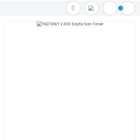
TOPTAN FİYAT ALMAK İÇİN satis@toptanbilgisayar.net MAİL ATINIZ.
SİPARİŞLERİNİZİ AYNI GÜN KARGO İLE GÖNDERİYORUZ!