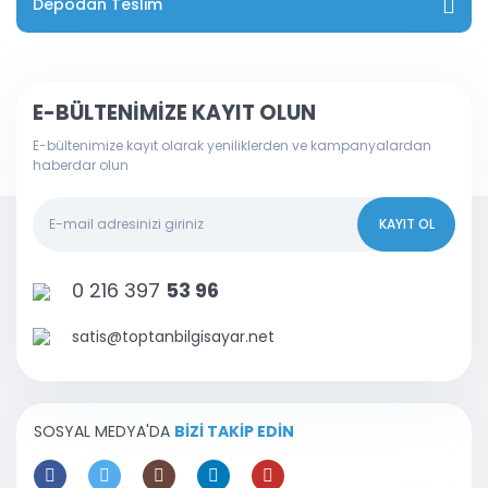
Depodan Teslim
E-BÜLTENİMİZE KAYIT OLUN
E-bültenimize kayıt olarak yeniliklerden ve kampanyalardan
haberdar olun
KAYIT OL
0 216 397
53 96
satis@toptanbilgisayar.net
SOSYAL MEDYA'DA
BİZİ TAKİP EDİN