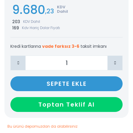
9.680
KDV
,23
Dahil
203
KDV Dahil
169
Kdv Hariç Dolar Fiyatı
Kredi kartlarına
vade farksız 3-6
taksit imkanı
SEPETE EKLE
Toptan Teklif Al
Bu ürünü depomuzdan da alabilirsiniz