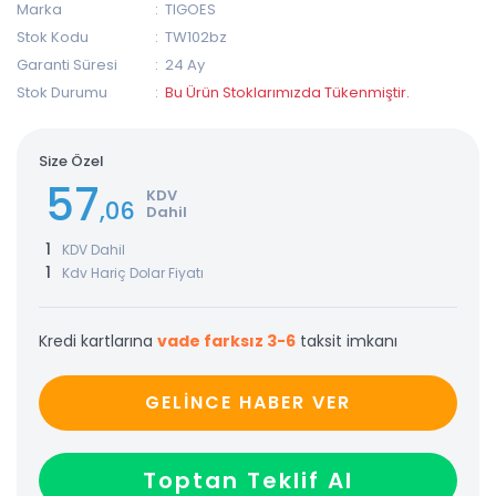
Marka
TIGOES
Stok Kodu
TW102bz
Garanti Süresi
24 Ay
Stok Durumu
Bu Ürün Stoklarımızda Tükenmiştir.
Size Özel
57
KDV
,06
Dahil
1
KDV Dahil
1
Kdv Hariç Dolar Fiyatı
Kredi kartlarına
vade farksız 3-6
taksit imkanı
GELİNCE HABER VER
Toptan Teklif Al