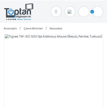
TOPTAN FİYAT ALMAK İÇİN satis@toptanbilgisayar.net MAİL ATINIZ.
SİPARİŞLERİNİZİ AYNI GÜN KARGO İLE GÖNDERİYORUZ!
Anasayfa
Çevre Birimleri
Mouselar