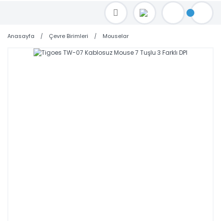
TOPTAN FİYAT ALMAK İÇİN satis@toptanbilgisayar.net MAİL ATINIZ.
SİPARİŞLERİNİZİ AYNI GÜN KARGO İLE GÖNDERİYORUZ!
Anasayfa
Çevre Birimleri
Mouselar