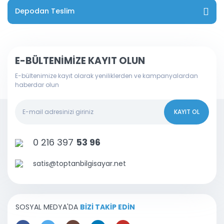
Depodan Teslim
E-BÜLTENİMİZE KAYIT OLUN
E-bültenimize kayıt olarak yeniliklerden ve kampanyalardan
haberdar olun
KAYIT OL
0 216 397
53 96
satis@toptanbilgisayar.net
SOSYAL MEDYA'DA
BİZİ TAKİP EDİN