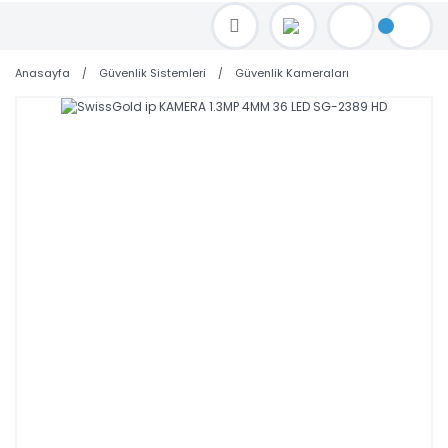
TOPTAN FİYAT ALMAK İÇİN satis@toptanbilgisayar.net MAİL ATINIZ.
SİPARİŞLERİNİZİ AYNI GÜN KARGO İLE GÖNDERİYORUZ!
Anasayfa
Güvenlik Sistemleri
Güvenlik Kameraları