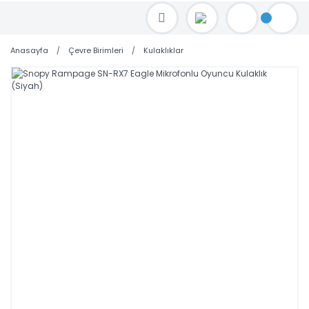
TOPTAN FİYAT ALMAK İÇİN satis@toptanbilgisayar.net MAİL ATINIZ.
SİPARİŞLERİNİZİ AYNI GÜN KARGO İLE GÖNDERİYORUZ!
Anasayfa
Çevre Birimleri
Kulaklıklar