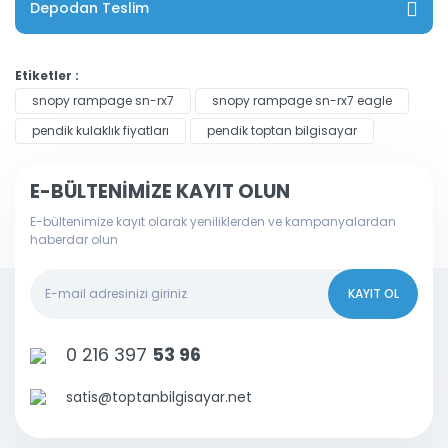
Depodan Teslim
Etiketler :
snopy rampage sn-rx7
snopy rampage sn-rx7 eagle
pendik kulaklık fiyatları
pendik toptan bilgisayar
E-BÜLTENİMİZE KAYIT OLUN
E-bültenimize kayıt olarak yeniliklerden ve kampanyalardan
haberdar olun
KAYIT OL
0 216 397
53 96
satis@toptanbilgisayar.net