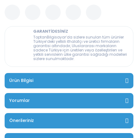
GARANTİDESİNİZ
ToptanBilgisayar’da sizlere sunulan tüm ürünler
Türkiye’deki yetkili ithalatçı ve üretici firmaların
garantisi altındadır, Uluslararası markaların
sadece Türkiye için üretilen veya özelleştirilen ve
yetkili servislerin ülke garantisi sağladığı modelleri
sizlere sunulmaktadır.
Ürün Bilgisi
Yorumlar
Önerileriniz