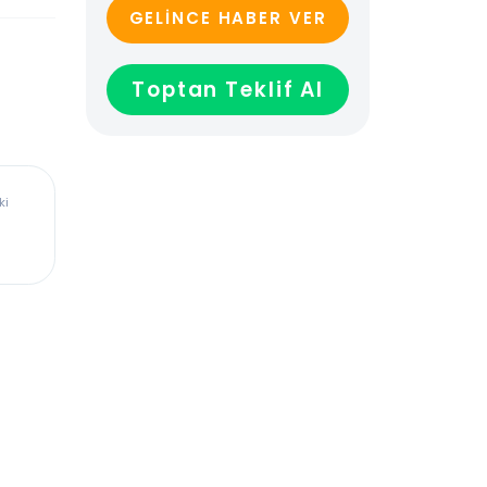
GELİNCE HABER VER
Toptan Teklif Al
ürkiye’deki
dadır,
len veya
ağladığı