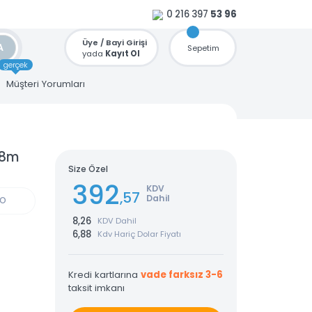
0 216 397
53 96
Üye / Bayi Girişi
ARA
Sepetim
yada
Kayıt Ol
gerçek
u
Müşteri Yorumları
USB 1.8m
Size Özel
392
KDV
,57
Dahil
GÜN KARGO
8,26
KDV Dahil
6,88
Kdv Hariç Dolar Fiyatı
Kredi kartlarına
vade farksız 3-6
taksit imkanı