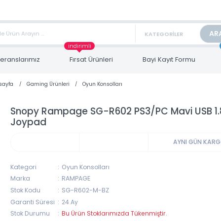
TAN FİYAT ALMAK İÇİN satis@toptanbilgisayar.net MAİL ATINIZ.
ARİŞLERİNİZİ AYNI GÜN KARGO İLE GÖNDERİYORUZ!
indirimli
Referanslarımız
Fırsat Ürünleri
Bayi Kayıt Form
Anasayfa
Gaming Ürünleri
Oyun Konsolları
Snopy Rampage SG-R602 PS3/PC Mavi 
Joypad
AYNI 
Kategori
Oyun Konsolları
Marka
RAMPAGE
Stok Kodu
SG-R602-M-BZ
Garanti Süresi
24 Ay