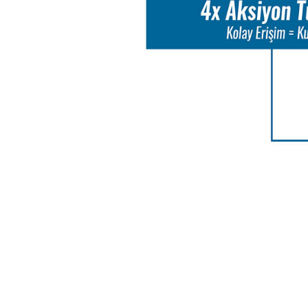
aksiyon oyunlarında maksimum eğlencenin