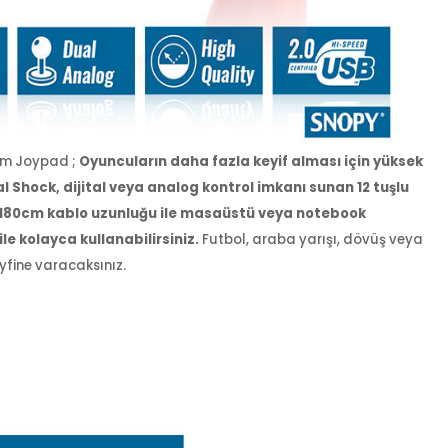
 1.8m Joypad ;
Oyuncuların daha fazla keyif alması için yü
 Dual Shock, dijital veya analog kontrol imkanı sunan 12 tu
sı ve 180cm kablo uzunluğu ile masaüstü veya notebook
ı ile kolayca kullanabilirsiniz.
Futbol, araba yarışı, dövüş