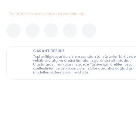
Stok Durumu
Bu Ürün Stoklarımızda Tükenmiştir.
Bu ürünü depomuzdan da alabilirsiniz
GARANTİDESİNİZ
ToptanBilgisayar’da sizlere sunulan tüm ürünler T
yetkili ithalatçı ve üretici firmaların garantisi altın
Uluslararası markaların sadece Türkiye için üreti
özelleştirilen ve yetkili servislerin ülke garantisi s
modelleri sizlere sunulmaktadır.