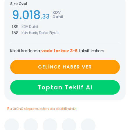
Size Özel
9.018
KDV
,33
Dahil
189
KDV Dahil
158
Kdv Hariç Dolar Fiyatı
Kredi kartlarına
vade farksız 3-6
taksit imkanı
GELİNCE HABER VER
Toptan Teklif Al
Bu ürünü depomuzdan da alabilirsiniz