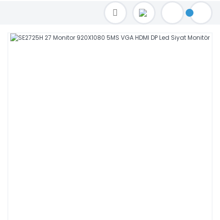
TOPTAN FİYAT ALMAK İÇİN satis@toptanbilgisayar.net MAİL ATINIZ.
SİPARİŞLERİNİZİ AYNI GÜN KARGO İLE GÖNDERİYORUZ!