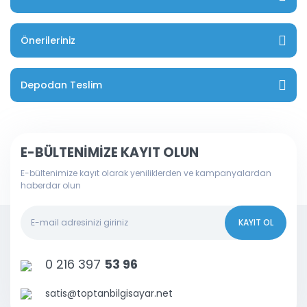
Önerileriniz
Depodan Teslim
E-BÜLTENİMİZE KAYIT OLUN
E-bültenimize kayıt olarak yeniliklerden ve kampanyalardan
haberdar olun
KAYIT OL
0 216 397
53 96
satis@toptanbilgisayar.net