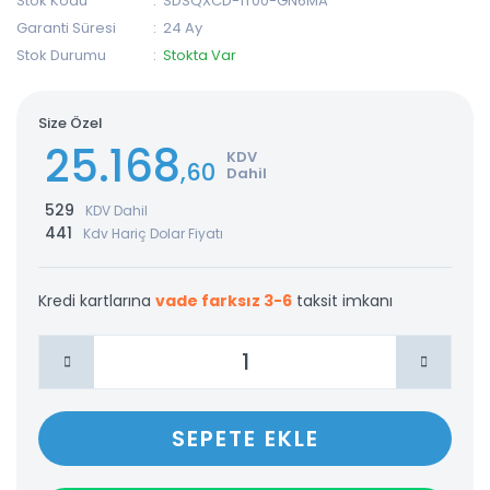
Stok Kodu
SDSQXCD-1T00-GN6MA
Garanti Süresi
24 Ay
Stok Durumu
Stokta Var
Size Özel
25.168
KDV
,60
Dahil
529
KDV Dahil
441
Kdv Hariç Dolar Fiyatı
Kredi kartlarına
vade farksız 3-6
taksit imkanı
SEPETE EKLE