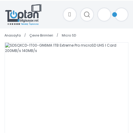
TOPTAN FİYAT ALMAK İÇİN satis@toptanbilgisayar.net MAİL ATINIZ.
SİPARİŞLERİNİZİ AYNI GÜN KARGO İLE GÖNDERİYORUZ!
Anasayfa
Çevre Birimleri
Micro SD