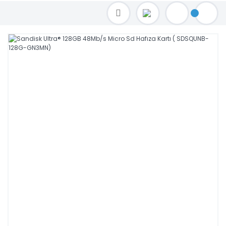
TOPTAN FİYAT ALMAK İÇİN satis@toptanbilgisayar.net MAİL ATINIZ.
SİPARİŞLERİNİZİ AYNI GÜN KARGO İLE GÖNDERİYORUZ!