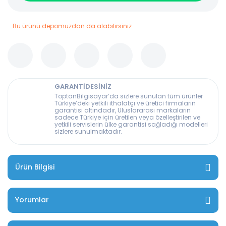
Bu ürünü depomuzdan da alabilirsiniz
GARANTİDESİNİZ
ToptanBilgisayar’da sizlere sunulan tüm ürünler
Türkiye’deki yetkili ithalatçı ve üretici firmaların
garantisi altındadır, Uluslararası markaların
sadece Türkiye için üretilen veya özelleştirilen ve
yetkili servislerin ülke garantisi sağladığı modelleri
sizlere sunulmaktadır.
Ürün Bilgisi
Yorumlar