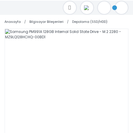
TOPTAN FİYAT ALMAK İÇİN satis@toptanbilgisayar.net MAİL ATINIZ.
SİPARİŞLERİNİZİ AYNI GÜN KARGO İLE GÖNDERİYORUZ!
Anasayfa
Bilgisayar Bileşenleri
Depolama (SSD/HDD)