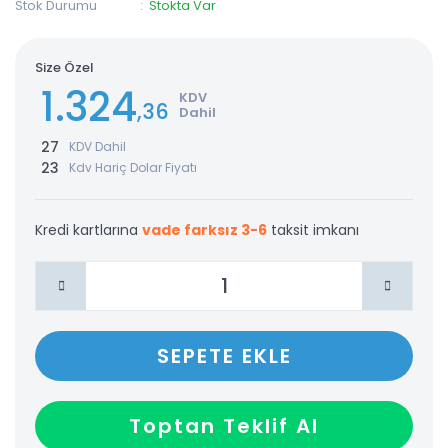
Stok Durumu
Stokta Var
Size Özel
1.324
KDV
,36
Dahil
27
KDV Dahil
23
Kdv Hariç Dolar Fiyatı
Kredi kartlarına
vade farksız 3-6
taksit imkanı
SEPETE EKLE
Toptan Teklif Al