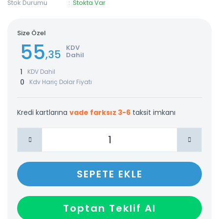
Stok Durumu
Stokta Var
Size Özel
55
KDV
,35
Dahil
1
KDV Dahil
0
Kdv Hariç Dolar Fiyatı
Kredi kartlarına
vade farksız 3-6
taksit imkanı
SEPETE EKLE
Toptan Teklif Al