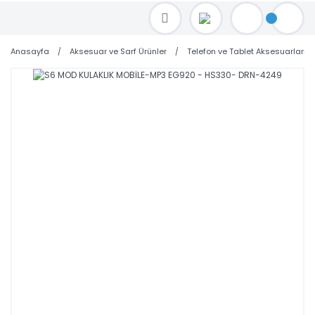
TOPTAN FİYAT ALMAK İÇİN satis@toptanbilgisayar.net MAİL ATINIZ.
SİPARİŞLERİNİZİ AYNI GÜN KARGO İLE GÖNDERİYORUZ!
Anasayfa
Aksesuar ve Sarf Ürünler
Telefon ve Tablet Aksesuarları