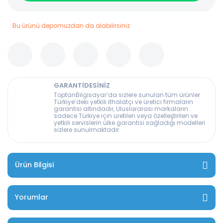
Bu ürünü depomuzdan da alabilirsiniz
GARANTİDESİNİZ
ToptanBilgisayar’da sizlere sunulan tüm ürünler
Türkiye’deki yetkili ithalatçı ve üretici firmaların
garantisi altındadır, Uluslararası markaların
sadece Türkiye için üretilen veya özelleştirilen ve
yetkili servislerin ülke garantisi sağladığı modelleri
sizlere sunulmaktadır.
Ürün Bilgisi
Yorumlar