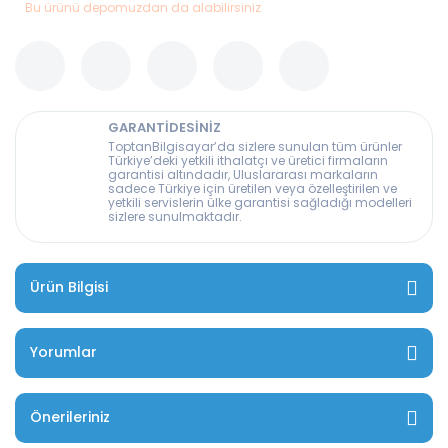
Bu ürünü depomuzdan da alabilirsiniz
GARANTİDESİNİZ
ToptanBilgisayar’da sizlere sunulan tüm ürünler
Türkiye’deki yetkili ithalatçı ve üretici firmaların
garantisi altındadır, Uluslararası markaların
sadece Türkiye için üretilen veya özelleştirilen ve
yetkili servislerin ülke garantisi sağladığı modelleri
sizlere sunulmaktadır.
Ürün Bilgisi
Yorumlar
Önerileriniz