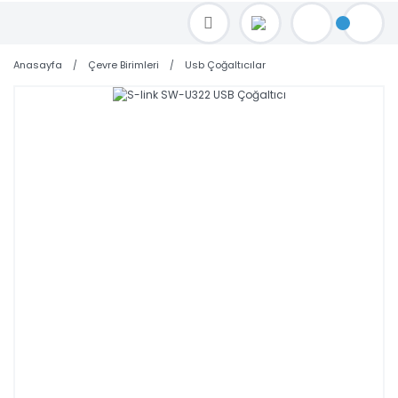
TOPTAN FİYAT ALMAK İÇİN satis@toptanbilgisayar.net MAİL ATINIZ.
SİPARİŞLERİNİZİ AYNI GÜN KARGO İLE GÖNDERİYORUZ!
Anasayfa
Çevre Birimleri
Usb Çoğaltıcılar