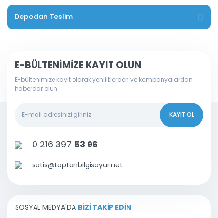
Depodan Teslim
E-BÜLTENİMİZE KAYIT OLUN
E-bültenimize kayıt olarak yeniliklerden ve kampanyalardan
haberdar olun
KAYIT OL
0 216 397
53 96
satis@toptanbilgisayar.net
SOSYAL MEDYA'DA
BİZİ TAKİP EDİN