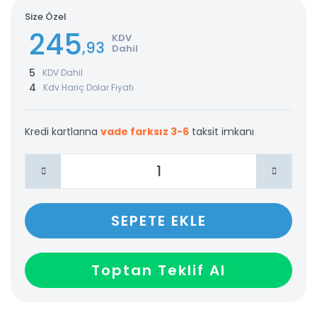
Size Özel
245
KDV
,93
Dahil
5
KDV Dahil
4
Kdv Hariç Dolar Fiyatı
Kredi kartlarına
vade farksız 3-6
taksit imkanı
SEPETE EKLE
Toptan Teklif Al