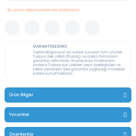
Bu ürünü depomuzdan da alabilirsiniz
GARANTİDESİNİZ
ToptanBilgisayar’da sizlere sunulan tüm ürünler
Türkiye’deki yetkili ithalatçı ve üretici firmaların
garantisi altındadır, Uluslararası markaların
sadece Türkiye için üretilen veya özelleştirilen ve
yetkili servislerin ülke garantisi sağladığı modelleri
sizlere sunulmaktadır.
Ürün Bilgisi
Yorumlar
Önerileriniz