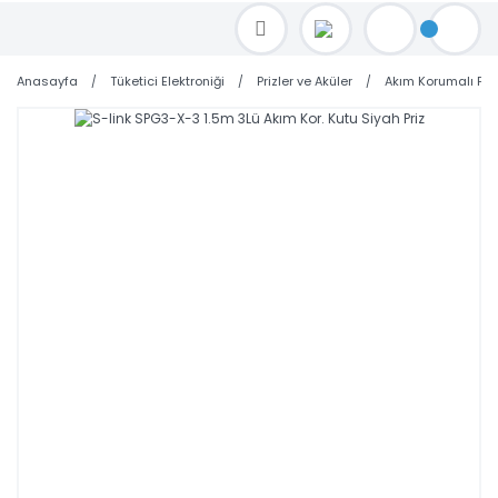
TOPTAN FİYAT ALMAK İÇİN satis@toptanbilgisayar.net MAİL ATINIZ.
SİPARİŞLERİNİZİ AYNI GÜN KARGO İLE GÖNDERİYORUZ!
Anasayfa
Tüketici Elektroniği
Prizler ve Aküler
Akım Korumalı Priz