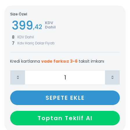
Size Özel
399
KDV
,42
Dahil
8
KDV Dahil
7
Kdv Hariç Dolar Fiyatı
Kredi kartlarına
vade farksız 3-6
taksit imkanı
SEPETE EKLE
Toptan Teklif Al