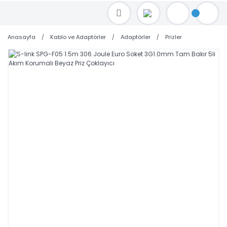
TOPTAN FİYAT ALMAK İÇİN satis@toptanbilgisayar.net MAİL ATINIZ.
SİPARİŞLERİNİZİ AYNI GÜN KARGO İLE GÖNDERİYORUZ!
Anasayfa
Kablo ve Adaptörler
Adaptörler
Prizler