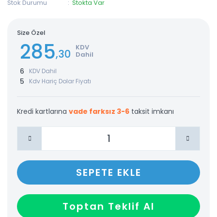
Stok Durumu
Stokta Var
Size Özel
285
KDV
,30
Dahil
6
KDV Dahil
5
Kdv Hariç Dolar Fiyatı
Kredi kartlarına
vade farksız 3-6
taksit imkanı
SEPETE EKLE
Toptan Teklif Al