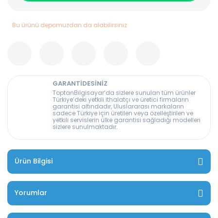
Bu ürünü depomuzdan da alabilirsiniz
GARANTİDESİNİZ
ToptanBilgisayar’da sizlere sunulan tüm ürünler
Türkiye’deki yetkili ithalatçı ve üretici firmaların
garantisi altındadır, Uluslararası markaların
sadece Türkiye için üretilen veya özelleştirilen ve
yetkili servislerin ülke garantisi sağladığı modelleri
sizlere sunulmaktadır.
Ürün Bilgisi
Yorumlar