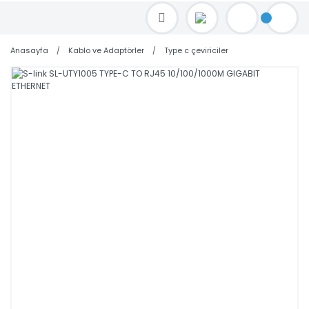
TOPTAN FİYAT ALMAK İÇİN satis@toptanbilgisayar.net MAİL ATINIZ.
SİPARİŞLERİNİZİ AYNI GÜN KARGO İLE GÖNDERİYORUZ!
Anasayfa
Kablo ve Adaptörler
Type c çeviriciler