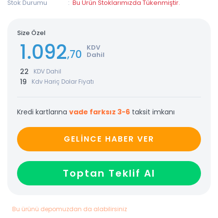
Stok Durumu
Bu Ürün Stoklarımızda Tükenmiştir.
Size Özel
1.092
KDV
,70
Dahil
22
KDV Dahil
19
Kdv Hariç Dolar Fiyatı
Kredi kartlarına
vade farksız 3-6
taksit imkanı
GELİNCE HABER VER
Toptan Teklif Al
Bu ürünü depomuzdan da alabilirsiniz