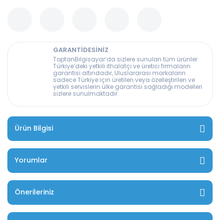
GARANTİDESİNİZ
ToptanBilgisayar’da sizlere sunulan tüm ürünler
Türkiye’deki yetkili ithalatçı ve üretici firmaların
garantisi altındadır, Uluslararası markaların
sadece Türkiye için üretilen veya özelleştirilen ve
yetkili servislerin ülke garantisi sağladığı modelleri
sizlere sunulmaktadır.
Ürün Bilgisi
Yorumlar
Önerileriniz