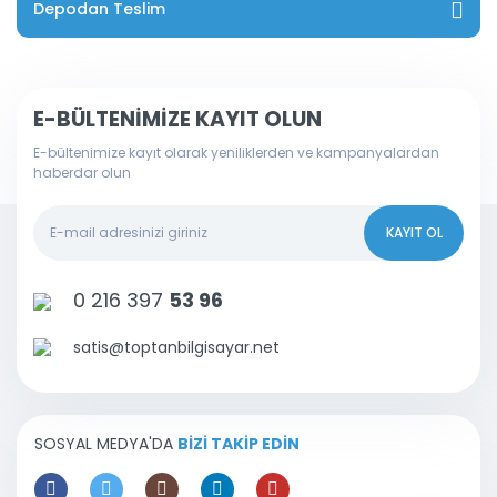
Depodan Teslim
E-BÜLTENİMİZE KAYIT OLUN
E-bültenimize kayıt olarak yeniliklerden ve kampanyalardan
haberdar olun
KAYIT OL
0 216 397
53 96
satis@toptanbilgisayar.net
SOSYAL MEDYA'DA
BİZİ TAKİP EDİN