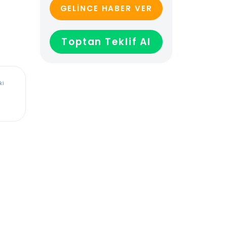
GELİNCE HABER VER
Toptan Teklif Al
ürkiye’deki
dadır,
len veya
ağladığı