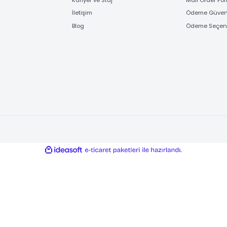
FİRMA BİLGİLERİ
ÖD
Hakkımızda
Banka
Referanslarımız
e-Ö
Kariyer ve Staj
Mail
İletişim
Ödem
Blog
Ödem