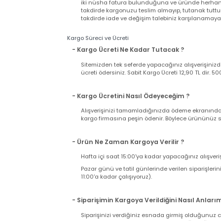
- Satın Aldığım Ürün Garantili mi?
Web sitemizden satın alacağınız bütün ürünler
Ürünle birlikte gelen faturanız aynı zamand
iki nüsha fatura bulunduğuna ve üründe herh
takdirde kargonuzu teslim almayıp, tutanak t
takdirde iade ve değişim talebiniz karşılanama
Kargo Süreci ve Ücreti
- Kargo Ücreti Ne Kadar Tutacak ?
Sitemizden tek seferde yapacağınız alışverişi
ücreti ödersiniz. Sabit Kargo Ücreti 12,90 TL d
- Kargo Ücretini Nasıl Ödeyeceğim ?
Alışverişinizi tamamladığınızda ödeme ekranı
kargo firmasına peşin ödenir. Böylece ürününü
- Ürün Ne Zaman Kargoya Verilir ?
Hafta içi saat 15:00'ya kadar yapacağınız alış