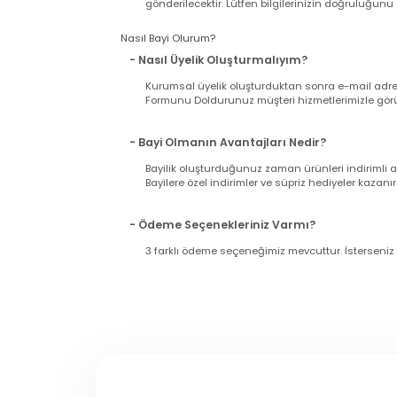
Pazar günü ve tatil günlerinde verilen sipariş
11:00'a kadar çalışıyoruz).
- Siparişimin Kargoya Verildiğini Nasıl An
Siparişinizi verdiğiniz esnada girmiş olduğu
gönderilecektir. Lütfen bilgilerinizin doğrul
Nasıl Bayi Olurum?
- Nasıl Üyelik Oluşturmalıyım?
Kurumsal üyelik oluşturduktan sonra e-mail a
Formunu Doldurunuz müşteri hizmetlerimizle g
- Bayi Olmanın Avantajları Nedir?
Bayilik oluşturduğunuz zaman ürünleri indir
Bayilere özel indirimler ve süpriz hediyeler ka
- Ödeme Seçenekleriniz Varmı?
3 farklı ödeme seçeneğimiz mevcuttur. İsters