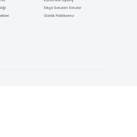
EME
BİLGİLENDİRME
 Bilgileri
Bayi Kayıt Formu
deme
Garanti ve İade İşlemleri
 Order Formu
Kurumsal Sipariş
e Güvenliği
Sıkça Sorulan Sorular
e Seçenekleri
Gizlilik Politikamız