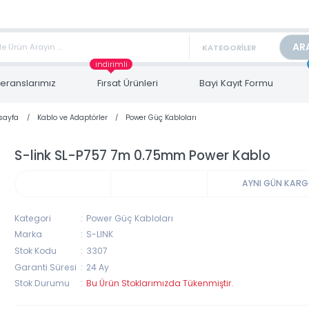
TAN FİYAT ALMAK İÇİN satis@toptanbilgisayar.net MAİL ATINIZ.
ARİŞLERİNİZİ AYNI GÜN KARGO İLE GÖNDERİYORUZ!
indirimli
Referanslarımız
Fırsat Ürünleri
Bayi Kayıt Form
Anasayfa
Kablo ve Adaptörler
Power Güç Kabloları
S-link SL-P757 7m 0.75mm Power Kablo
AYNI 
Kategori
Power Güç Kabloları
Marka
S-LINK
Stok Kodu
3307
Garanti Süresi
24 Ay
Stok Durumu
Bu Ürün Stoklarımızda Tükenmiştir.