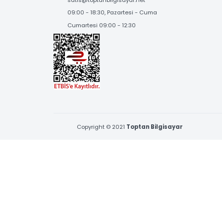
BİZE ULAŞIN
Çamçeşme Mah. Erva Sk. No:1 Pendik,İstanbul
0216 397 53 96 & 0539 377 53 96
satis@toptanbilgisayar.net
09:00 - 18:30, Pazartesi - Cuma
Cumartesi 09:00 - 12:30
Copyright © 2021
Toptan Bilgisayar