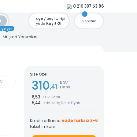
0 216 397
53 96
Üye / Bayi Girişi
ARA
Sepetim
yada
Kayıt Ol
gerçek
u
Müşteri Yorumları
Size Özel
310
GÜN KARGO
KDV
,41
Dahil
6,53
KDV Dahil
5,44
Kdv Hariç Dolar Fiyatı
Kredi kartlarına
vade farksız 3-6
taksit imkanı