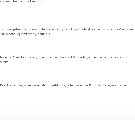
leriniz ise takip eden ilk iş günü içerisinde kargoya verilir (Cumartesi gün
larım ?
nuz cep telefonu numarasına ve e-mail adresinize sipariş bilgileriniz oto
uğunu sistemden kontrol ediniz.
dresinize gelen aktivasyon linkine tıklayınız. Üyelik oluşturduktan sonra 
örüşüp bayiliğinizi onaylattırınız.
imli alırsınız. Özel kampanyalarımızdan SMS & Mail yoluyla haberdar olur
zanırsınız.
eniz Kredi Kartı İle, İsterseniz Havale/EFT ile, İstersenizde Kapıda Ödeye