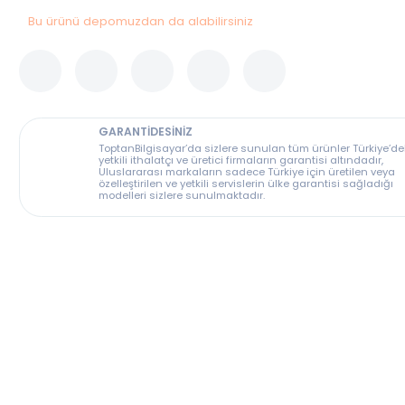
Bu ürünü depomuzdan da alabilirsiniz
GARANTİDESİNİZ
ToptanBilgisayar’da sizlere sunulan tüm ürünler T
yetkili ithalatçı ve üretici firmaların garantisi altın
Uluslararası markaların sadece Türkiye için üreti
özelleştirilen ve yetkili servislerin ülke garantisi s
modelleri sizlere sunulmaktadır.