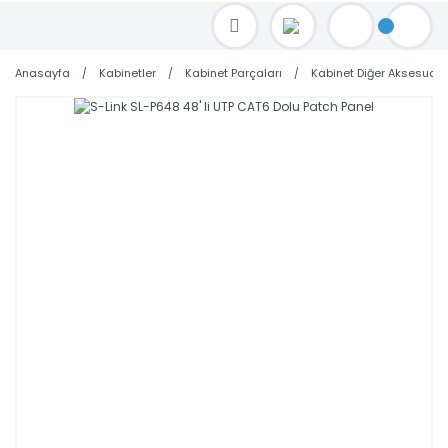
TOPTAN FİYAT ALMAK İÇİN satis@toptanbilgisayar.net MAİL ATINIZ.
SİPARİŞLERİNİZİ AYNI GÜN KARGO İLE GÖNDERİYORUZ!
Anasayfa
Kabinetler
Kabinet Parçaları
Kabinet Diğer Aksesuarl