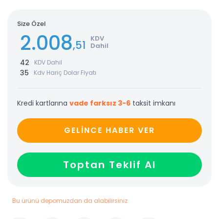
Size Özel
2.008
KDV
,51
Dahil
42
KDV Dahil
35
Kdv Hariç Dolar Fiyatı
Kredi kartlarına
vade farksız 3-6
taksit imkanı
GELİNCE HABER VER
Toptan Teklif Al
Bu ürünü depomuzdan da alabilirsiniz