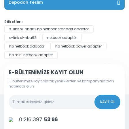
Depodan Teslim
Etiketler :
s-link sl-nba62 hp netbook standart adaptör
s-link sl-nba62
netbook adaptör
hp netbook adaptör
hp netbook power adapter
hp mini netbook adapter
E-BÜLTENİMİZE KAYIT OLUN
E-bültenimize kayıt olarak yeniliklerden ve kampanyalardan
haberdar olun
KAYIT OL
0 216 397
53 96