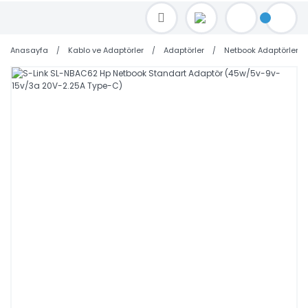
TOPTAN FİYAT ALMAK İÇİN satis@toptanbilgisayar.net MAİL ATINIZ.
SİPARİŞLERİNİZİ AYNI GÜN KARGO İLE GÖNDERİYORUZ!
Anasayfa
Kablo ve Adaptörler
Adaptörler
Netbook Adaptörleri