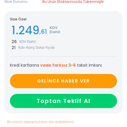
Stok Durumu
Bu Ürün Stoklarımızda Tükenmiştir.
Size Özel
1.249
KDV
,61
Dahil
26
KDV Dahil
21
Kdv Hariç Dolar Fiyatı
Kredi kartlarına
vade farksız 3-6
taksit imkanı
GELİNCE HABER VER
Toptan Teklif Al
Bu ürünü depomuzdan da alabilirsiniz