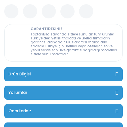
GARANTİDESİNİZ
ToptanBilgisayar’da sizlere sunulan tüm ürünler
Türkiye’deki yetkili ithalatçı ve üretici firmaların
garantisi altındadır, Uluslararası markaların
sadece Türkiye için üretilen veya özelleştirilen ve
yetkili servislerin ülke garantisi sağladığı modelleri
sizlere sunulmaktadır.
Ürün Bilgisi
Yorumlar
Önerileriniz