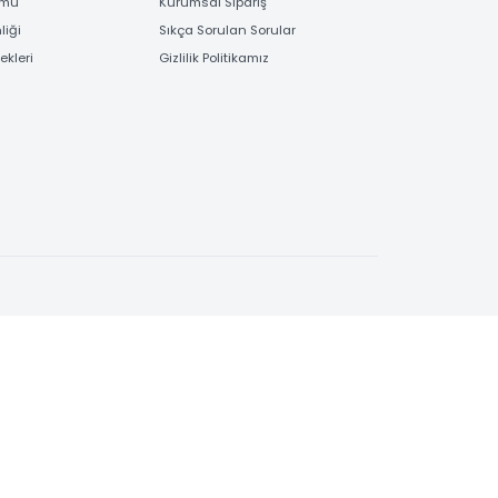
EME
BİLGİLENDİRME
 Bilgileri
Bayi Kayıt Formu
deme
Garanti ve İade İşlemleri
 Order Formu
Kurumsal Sipariş
e Güvenliği
Sıkça Sorulan Sorular
e Seçenekleri
Gizlilik Politikamız