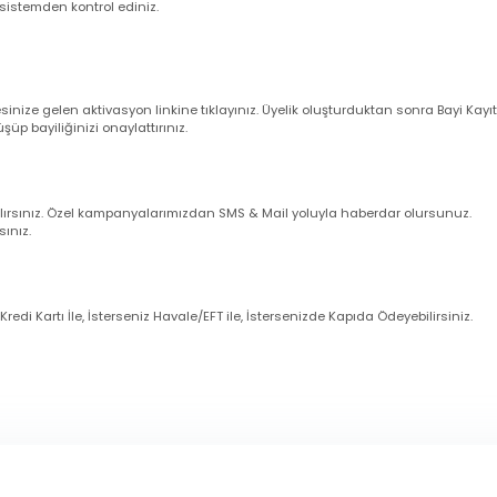
verişler aynı gün kargoya verilir.
leriniz ise takip eden ilk iş günü içerisinde kargoya verilir (Cumartesi gün
larım ?
nuz cep telefonu numarasına ve e-mail adresinize sipariş bilgileriniz oto
uğunu sistemden kontrol ediniz.
dresinize gelen aktivasyon linkine tıklayınız. Üyelik oluşturduktan sonra 
örüşüp bayiliğinizi onaylattırınız.
imli alırsınız. Özel kampanyalarımızdan SMS & Mail yoluyla haberdar olur
zanırsınız.
eniz Kredi Kartı İle, İsterseniz Havale/EFT ile, İstersenizde Kapıda Ödeye