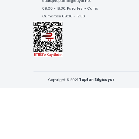
BİZE ULAŞIN
Çamçeşme Mah. Erva Sk. No:1 Pendik,İstanbul
0216 397 53 96 & 0539 377 53 96
satis@toptanbilgisayar.net
09:00 - 18:30, Pazartesi - Cuma
Cumartesi 09:00 - 12:30