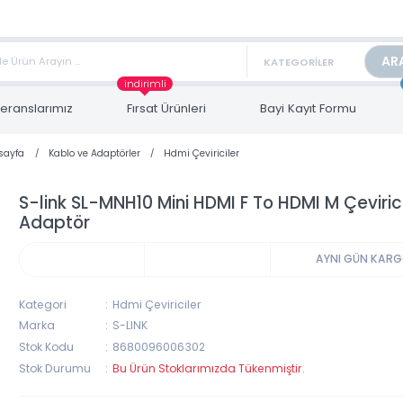
TAN FİYAT ALMAK İÇİN satis@toptanbilgisayar.net MAİL ATINIZ.
ARİŞLERİNİZİ AYNI GÜN KARGO İLE GÖNDERİYORUZ!
indirimli
Referanslarımız
Fırsat Ürünleri
Bayi Kayıt Form
Anasayfa
Kablo ve Adaptörler
Hdmi Çeviriciler
S-link SL-MNH10 Mini HDMI F To HDMI M Ç
Adaptör
AYNI 
Kategori
Hdmi Çeviriciler
Marka
S-LINK
Stok Kodu
8680096006302
Stok Durumu
Bu Ürün Stoklarımızda Tükenmiştir.