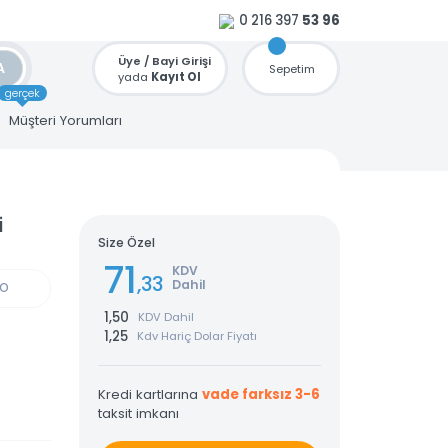
0 216 397
53 96
Üye / Bayi Girişi
ARA
Sepetim
yada
Kayıt Ol
gerçek
u
Müşteri Yorumları
evirici
Size Özel
71
KDV
,33
Dahil
GÜN KARGO
1,50
KDV Dahil
1,25
Kdv Hariç Dolar Fiyatı
Kredi kartlarına
vade farksız 3-6
taksit imkanı