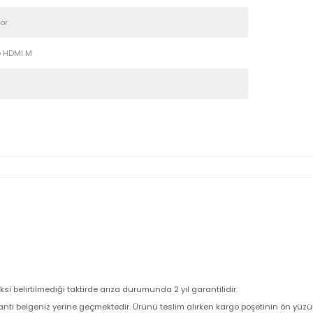
mlar
Önerileriniz
Depoda
Adaptör
I F To HDMI M
0
I