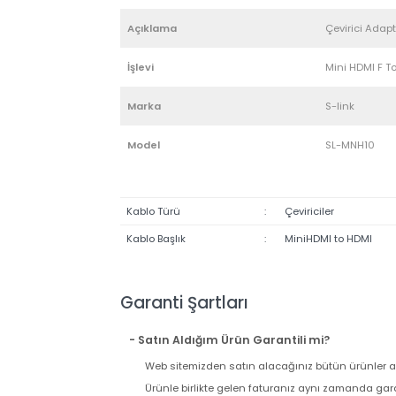
Ürün Bilgisi
Yoru
Açıklama
Çevirici 
İşlevi
Mini HDM
Marka
S-link
Model
SL-MNH1
Kablo Türü
:
Çeviriciler
Kablo Başlık
:
MiniHDMI to HDM