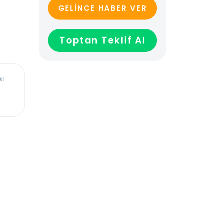
GELİNCE HABER VER
Toptan Teklif Al
ürkiye’deki
dadır,
len veya
ağladığı