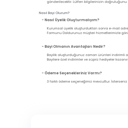
Hafta içi saat 15:00'ya kadar yapacağınız alış
Pazar günü ve tatil günlerinde verilen sipariş
11:00'a kadar çalışıyoruz).
- Siparişimin Kargoya Verildiğini Nasıl An
Siparişinizi verdiğiniz esnada girmiş olduğu
gönderilecektir. Lütfen bilgilerinizin doğrul
Nasıl Bayi Olurum?
- Nasıl Üyelik Oluşturmalıyım?
Kurumsal üyelik oluşturduktan sonra e-mail a
Formunu Doldurunuz müşteri hizmetlerimizle g
- Bayi Olmanın Avantajları Nedir?
Bayilik oluşturduğunuz zaman ürünleri indir
Bayilere özel indirimler ve süpriz hediyeler ka
- Ödeme Seçenekleriniz Varmı?
3 farklı ödeme seçeneğimiz mevcuttur. İsters