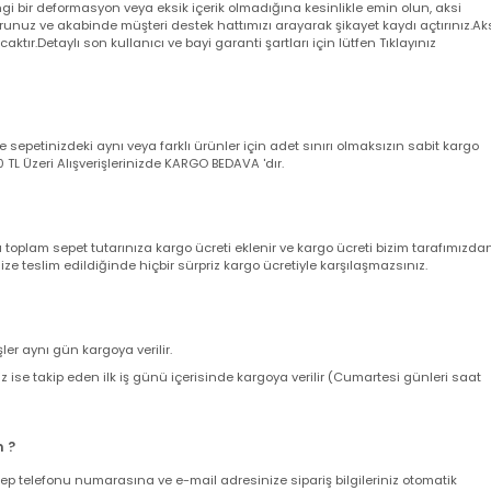
 aksi belirtilmediği taktirde arıza durumunda 2 yıl garantilidir.
a garanti belgeniz yerine geçmektedir. Ürünü teslim alırken kargo poşeti
angi bir deformasyon veya eksik içerik olmadığına kesinlikle emin olun,
utturunuz ve akabinde müşteri destek hattımızı arayarak şikayet kaydı açt
yacaktır.Detaylı son kullanıcı ve bayi garanti şartları için lütfen Tıklayını
nizde sepetinizdeki aynı veya farklı ürünler için adet sınırı olmaksızın sab
ir. 500 TL Üzeri Alışverişlerinizde KARGO BEDAVA 'dır.
nda toplam sepet tutarınıza kargo ücreti eklenir ve kargo ücreti bizim ta
z size teslim edildiğinde hiçbir sürpriz kargo ücretiyle karşılaşmazsınız.