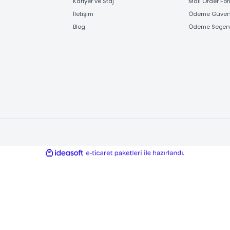
FİRMA BİLGİLERİ
ÖD
Hakkımızda
Banka
Referanslarımız
e-Ö
Kariyer ve Staj
Mail
İletişim
Ödem
Blog
Ödem