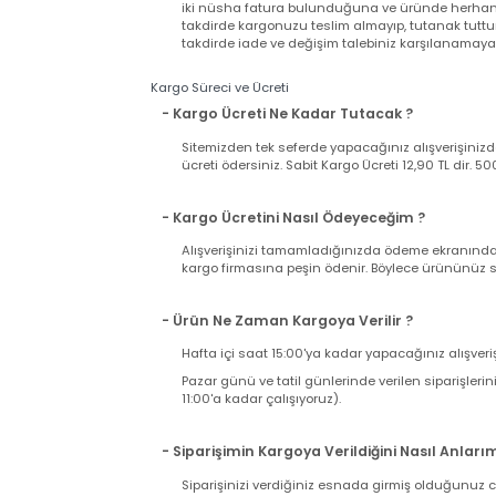
Garanti Şartları
- Satın Aldığım Ürün Garantili mi?
Web sitemizden satın alacağınız bütün ürünler
Ürünle birlikte gelen faturanız aynı zamand
iki nüsha fatura bulunduğuna ve üründe herh
takdirde kargonuzu teslim almayıp, tutanak t
takdirde iade ve değişim talebiniz karşılanama
Kargo Süreci ve Ücreti
- Kargo Ücreti Ne Kadar Tutacak ?
Sitemizden tek seferde yapacağınız alışverişi
ücreti ödersiniz. Sabit Kargo Ücreti 12,90 TL d
- Kargo Ücretini Nasıl Ödeyeceğim ?
Alışverişinizi tamamladığınızda ödeme ekranı
kargo firmasına peşin ödenir. Böylece ürününü
- Ürün Ne Zaman Kargoya Verilir ?