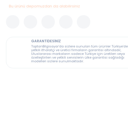
Bu ürünü depomuzdan da alabilirsiniz
GARANTİDESİNİZ
ToptanBilgisayar’da sizlere sunulan tüm ürünler T
yetkili ithalatçı ve üretici firmaların garantisi altın
Uluslararası markaların sadece Türkiye için üreti
özelleştirilen ve yetkili servislerin ülke garantisi s
modelleri sizlere sunulmaktadır.