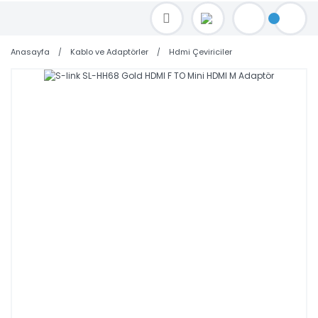
TOPTAN FİYAT ALMAK İÇİN satis@toptanbilgisayar.net MAİL ATINIZ.
SİPARİŞLERİNİZİ AYNI GÜN KARGO İLE GÖNDERİYORUZ!
Anasayfa
Kablo ve Adaptörler
Hdmi Çeviriciler