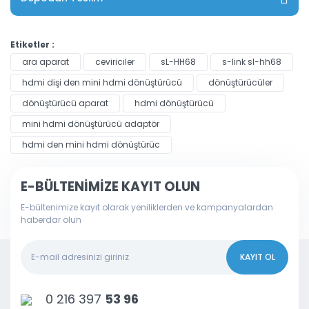
Etiketler :
ara aparat
ceviriciler
sL-HH68
s-link sl-hh68
hdmi dişi den mini hdmi dönüştürücü
dönüştürücüler
dönüştürücü aparat
hdmi dönüştürücü
mini hdmi dönüştürücü adaptör
hdmi den mini hdmi dönüştürüc
E-BÜLTENİMİZE KAYIT OLUN
E-bültenimize kayıt olarak yeniliklerden ve kampanyalardan
haberdar olun
KAYIT OL
0 216 397
53 96