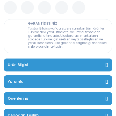
GARANTİDESİNİZ
ToptanBilgisayar’da sizlere sunulan tüm ürünler
Türkiye’deki yetkili ithalatçı ve üretici firmaların
garantisi altındadır, Uluslararası markaların
sadece Türkiye için üretilen veya özelleştirilen ve
yetkili servislerin ülke garantisi sağladığı modelleri
sizlere sunulmaktadır.
Ürün Bilgisi
Yorumlar
Önerileriniz
Depodan Teslim