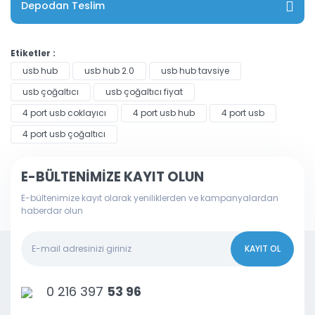
Depodan Teslim
Etiketler :
usb hub
usb hub 2.0
usb hub tavsiye
usb çoğaltıcı
usb çoğaltıcı fiyat
4 port usb coklayıcı
4 port usb hub
4 port usb
4 port usb çoğaltıcı
E-BÜLTENİMİZE KAYIT OLUN
E-bültenimize kayıt olarak yeniliklerden ve kampanyalardan
haberdar olun
KAYIT OL
0 216 397
53 96