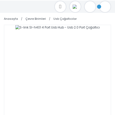
TOPTAN FİYAT ALMAK İÇİN satis@toptanbilgisayar.net MAİL ATINIZ.
SİPARİŞLERİNİZİ AYNI GÜN KARGO İLE GÖNDERİYORUZ!
Anasayfa
Çevre Birimleri
Usb Çoğaltıcılar