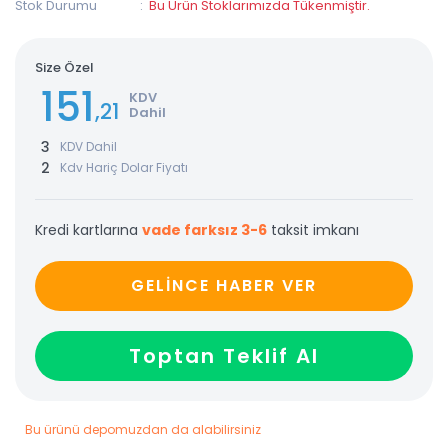
Stok Durumu
Bu Ürün Stoklarımızda Tükenmiştir.
Size Özel
151
KDV
,21
Dahil
3
KDV Dahil
2
Kdv Hariç Dolar Fiyatı
Kredi kartlarına
vade farksız 3-6
taksit imkanı
GELİNCE HABER VER
Toptan Teklif Al
Bu ürünü depomuzdan da alabilirsiniz