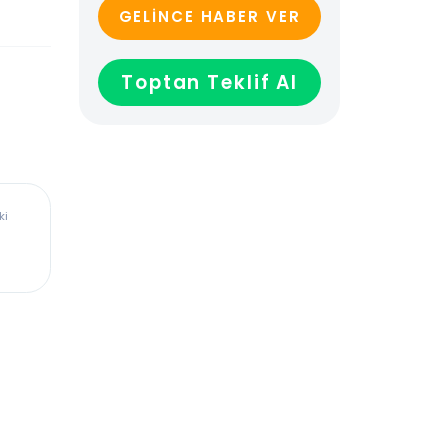
GELİNCE HABER VER
Toptan Teklif Al
ürkiye’deki
dadır,
len veya
ağladığı