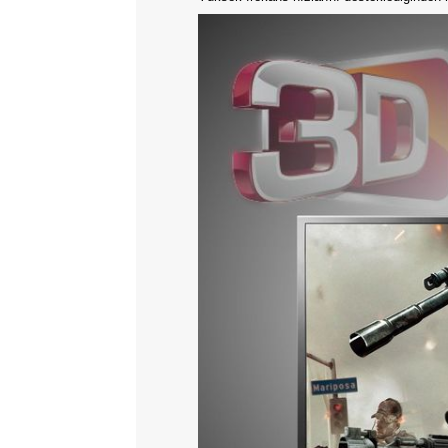
Dayanıklı, Hızlı, Verimli
Özel kaplama kılıfı ile daha dayanıklı.
sayede 4096*2160p 24Hz ve 3840*2160
iletir.
Yüksek frekans hızlarını destekledi