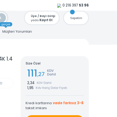
0 216 397
53 96
Üye / Bayi Girişi
ARA
Sepetim
yada
Kayıt Ol
gerçek
u
Müşteri Yorumları
çlu 24K 1.4
Size Özel
111
KDV
,27
Dahil
2,34
KDV Dahil
GÜN KARGO
1,95
Kdv Hariç Dolar Fiyatı
Kredi kartlarına
vade farksız 3-6
taksit imkanı