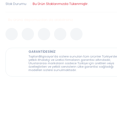
Garanti Süresi
24 Ay
Stok Durumu
Bu Ürün Stoklarımızda Tükenmiştir.
Bu ürünü depomuzdan da alabilirsiniz
GARANTİDESİNİZ
ToptanBilgisayar’da sizlere sunulan tüm ürünler T
yetkili ithalatçı ve üretici firmaların garantisi altın
Uluslararası markaların sadece Türkiye için üreti
özelleştirilen ve yetkili servislerin ülke garantisi s
modelleri sizlere sunulmaktadır.