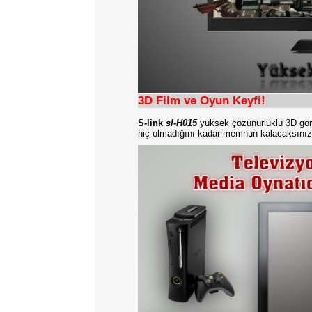
3D Film ve Oyun Keyfi!
S-link
sl-H015
yüksek çözünürlüklü 3D 
hiç olmadığını kadar memnun kalacak