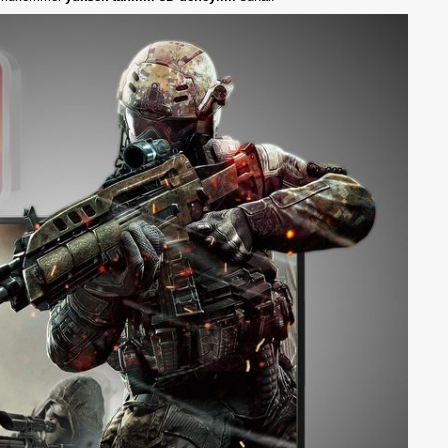
 Altın kaplama uçları sayesinde hızlı ve kesintisiz veri aktarımı sağlar. B
 24Hz/25Hz/30Hz yüksek çözünürlüklü videolarınızı sorunsuz bir şekil
ğinden mükemmel
yüksek tanımlı 3D deneyimi
sunar.