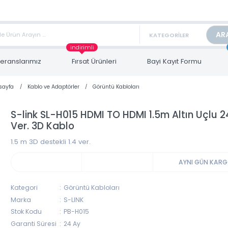
TAN FİYAT ALMAK İÇİN satis@toptanbilgisayar.net MAİL ATINIZ.
ARİŞLERİNİZİ AYNI GÜN KARGO İLE GÖNDERİYORUZ!
indirimli
Referanslarımız
Fırsat Ürünleri
Bayi Kayıt Form
Anasayfa
Kablo ve Adaptörler
Görüntü Kabloları
S-link SL-H015 HDMI TO HDMI 1.5m Altın U
Ver. 3D Kablo
1.5 m 3D destekli 1.4 ver.
AYNI 
Kategori
Görüntü Kabloları
Marka
S-LINK
Stok Kodu
PB-H015