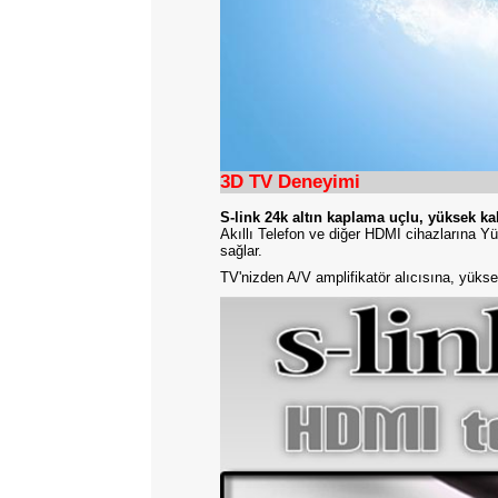
3D TV Deneyimi
S-link 24k altın kaplama uçlu, yükse
Akıllı Telefon ve diğer HDMI cihazların
sağlar.
TV'nizden A/V amplifikatör alıcısına, 