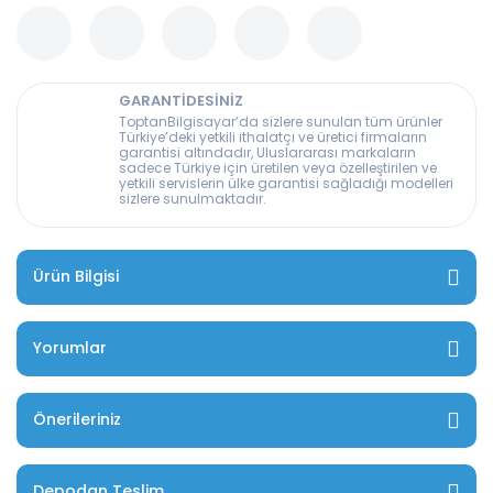
GARANTİDESİNİZ
ToptanBilgisayar’da sizlere sunulan tüm ürünler
Türkiye’deki yetkili ithalatçı ve üretici firmaların
garantisi altındadır, Uluslararası markaların
sadece Türkiye için üretilen veya özelleştirilen ve
yetkili servislerin ülke garantisi sağladığı modelleri
sizlere sunulmaktadır.
Ürün Bilgisi
Yorumlar
Önerileriniz
Depodan Teslim