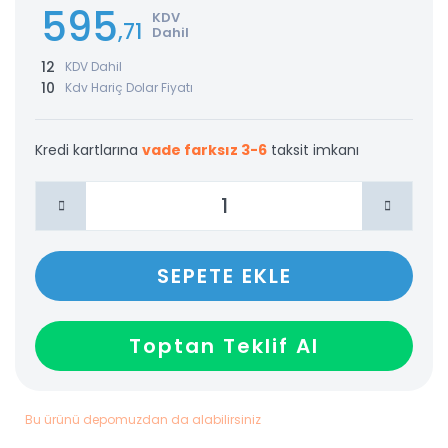
595
KDV
,71
Dahil
12
KDV Dahil
10
Kdv Hariç Dolar Fiyatı
Kredi kartlarına
vade farksız 3-6
taksit imkanı
SEPETE EKLE
Toptan Teklif Al
Bu ürünü depomuzdan da alabilirsiniz