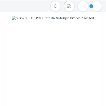
TOPTAN FİYAT ALMAK İÇİN satis@toptanbilgisayar.net MAİL ATINIZ.
SİPARİŞLERİNİZİ AYNI GÜN KARGO İLE GÖNDERİYORUZ!