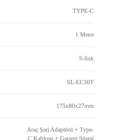
17W
2.4A
kım Değeri
TYPE-C
1 Metre
ğu
S-link