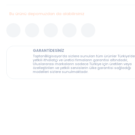
Stok Durumu
Stokta Var
Bu ürünü depomuzdan da alabilirsiniz
GARANTİDESİNİZ
ToptanBilgisayar’da sizlere sunulan tüm ürünler T
yetkili ithalatçı ve üretici firmaların garantisi altın
Uluslararası markaların sadece Türkiye için üreti
özelleştirilen ve yetkili servislerin ülke garantisi s
modelleri sizlere sunulmaktadır.