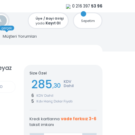
0 216 397
53 96
Üye / Bayi Girişi
ARA
Sepetim
yada
Kayıt Ol
gerçek
u
Müşteri Yorumları
kmaklık)
 USB Beyaz
Size Özel
285
KDV
,30
Dahil
GÜN KARGO
6
KDV Dahil
5
Kdv Hariç Dolar Fiyatı
Kredi kartlarına
vade farksız 3-6
taksit imkanı