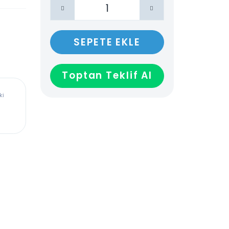
SEPETE EKLE
Toptan Teklif Al
ürkiye’deki
dadır,
len veya
ağladığı