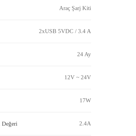
mlar
Önerileriniz
Depoda
Araç Şarj Kiti
2xUSB 5VDC / 3.4 A
24 Ay
12V ~ 24V