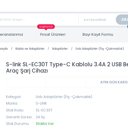
TAN FİYAT ALMAK İÇİN satis@toptanbilgisayar.net MAİL ATINIZ.
ARİŞLERİNİZİ AYNI GÜN KARGO İLE GÖNDERİYORUZ!
indirimli
Referanslarımız
Fırsat Ürünleri
Bayi Kayıt Form
Anasayfa
Kablo ve Adaptörler
Adaptörler
Usb Adaptörler (Fiş -Ça
S-link SL-EC30T Type-C Kablolu 3.4A 2
Araç Şarj Cihazı
AYNI 
Kategori
Usb Adaptörler (Fiş -Çakmaklık)
Marka
S-LINK
Stok Kodu
SL-EC30T
Garanti Süresi
24 Ay