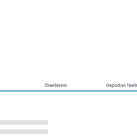
mlar
Önerileriniz
Depoda