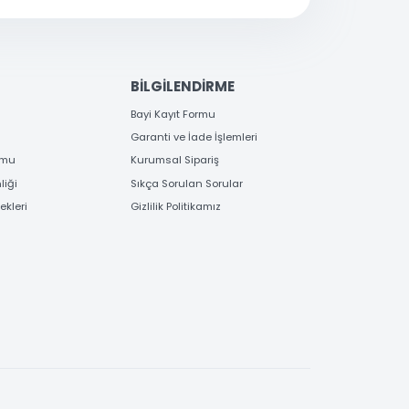
satis@toptanbilgisayar.net
EME
BİLGİLENDİRME
 Bilgileri
Bayi Kayıt Formu
deme
Garanti ve İade İşlemleri
 Order Formu
Kurumsal Sipariş
e Güvenliği
Sıkça Sorulan Sorular
e Seçenekleri
Gizlilik Politikamız