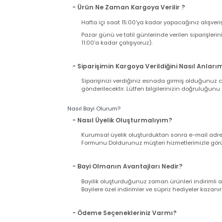
ücreti ödersiniz. Sabit Kargo Ücreti 12,90 TL d
- Kargo Ücretini Nasıl Ödeyeceğim ?
Alışverişinizi tamamladığınızda ödeme ekranı
kargo firmasına peşin ödenir. Böylece ürününü
- Ürün Ne Zaman Kargoya Verilir ?
Hafta içi saat 15:00'ya kadar yapacağınız alış
Pazar günü ve tatil günlerinde verilen sipariş
11:00'a kadar çalışıyoruz).
- Siparişimin Kargoya Verildiğini Nasıl An
Siparişinizi verdiğiniz esnada girmiş olduğu
gönderilecektir. Lütfen bilgilerinizin doğrul
Nasıl Bayi Olurum?
- Nasıl Üyelik Oluşturmalıyım?
Kurumsal üyelik oluşturduktan sonra e-mail a