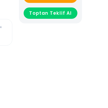
GELİNCE HABER VER
Toptan Teklif Al
ürkiye’deki
dadır,
len veya
ağladığı