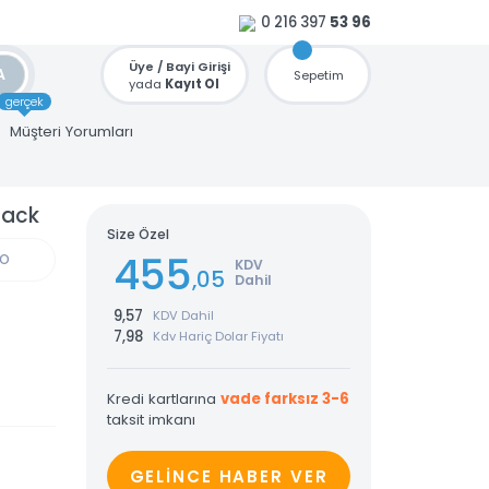
0 216 397
53 96
Üye / Bayi Girişi
ARA
Sepetim
yada
Kayıt Ol
gerçek
u
Müşteri Yorumları
TPE Black
Size Özel
455
GÜN KARGO
KDV
,05
Dahil
9,57
KDV Dahil
7,98
Kdv Hariç Dolar Fiyatı
Kredi kartlarına
vade farksız 3-6
taksit imkanı