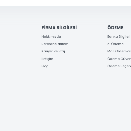
KAYIT OL
Gönder
FİRMA BİLGİLERİ
ÖD
Hakkımızda
Banka
Referanslarımız
e-Ö
Kariyer ve Staj
Mail
İletişim
Ödem
Blog
Ödem