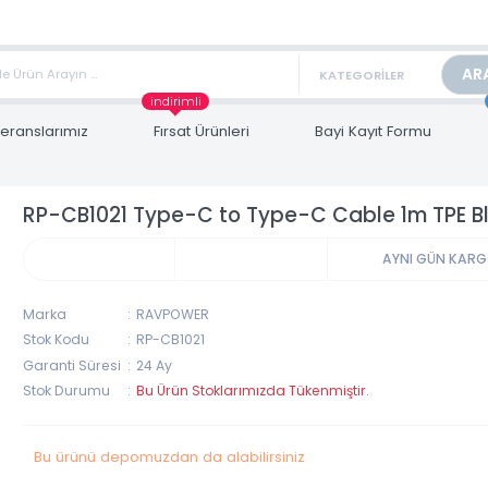
TAN FİYAT ALMAK İÇİN satis@toptanbilgisayar.net MAİL ATINIZ.
ARİŞLERİNİZİ AYNI GÜN KARGO İLE GÖNDERİYORUZ!
indirimli
Referanslarımız
Fırsat Ürünleri
Bayi Kayıt Form
RP-CB1021 Type-C to Type-C Cable 1m 
AYNI 
Marka
RAVPOWER
Stok Kodu
RP-CB1021
Garanti Süresi
24 Ay
Stok Durumu
Bu Ürün Stoklarımızda Tükenmiştir.
Bu ürünü depomuzdan da alabilirsiniz