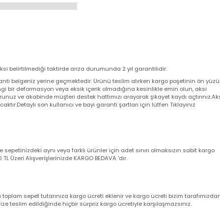
 aksi belirtilmediği taktirde arıza durumunda 2 yıl garantilidir.
a garanti belgeniz yerine geçmektedir. Ürünü teslim alırken kargo poşeti
angi bir deformasyon veya eksik içerik olmadığına kesinlikle emin olun,
utturunuz ve akabinde müşteri destek hattımızı arayarak şikayet kaydı açt
yacaktır.Detaylı son kullanıcı ve bayi garanti şartları için lütfen Tıklayını
nizde sepetinizdeki aynı veya farklı ürünler için adet sınırı olmaksızın sab