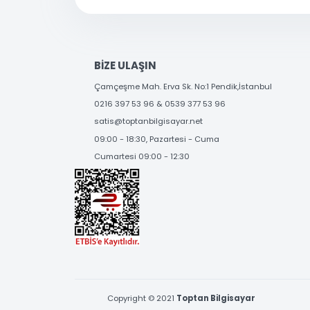
Bu ürüne benzer farklı alternatifler olmalı.
SOSYAL MEDYA'DA
BİZİ TAKİP EDİN
BİZE ULAŞIN
Çamçeşme Mah. Erva Sk. No:1 Pendik,İstanbul
0216 397 53 96 & 0539 377 53 96
satis@toptanbilgisayar.net
09:00 - 18:30, Pazartesi - Cuma
Cumartesi 09:00 - 12:30