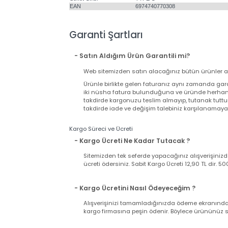
1m
Soft TPE Finish
Tested to Survive 5000+ Bends
Satış Garanti Süresi (ay)
24
Renk
SİYAH
Kablo Uzunluğu
1 Metre
Soket Cinsi
TYPE C
EAN
6974740770308
Garanti Şartları
- Satın Aldığım Ürün Garantili mi?
Web sitemizden satın alacağınız bütün ürünler
Ürünle birlikte gelen faturanız aynı zamand
iki nüsha fatura bulunduğuna ve üründe herh
takdirde kargonuzu teslim almayıp, tutanak t
takdirde iade ve değişim talebiniz karşılanama
Kargo Süreci ve Ücreti
- Kargo Ücreti Ne Kadar Tutacak ?
Sitemizden tek seferde yapacağınız alışverişi