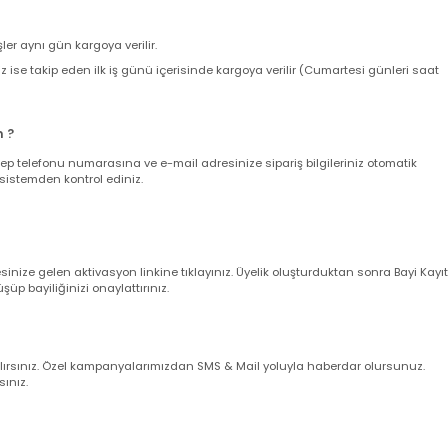
ir. 500 TL Üzeri Alışverişlerinizde KARGO BEDAVA 'dır.
nda toplam sepet tutarınıza kargo ücreti eklenir ve kargo ücreti bizim ta
z size teslim edildiğinde hiçbir sürpriz kargo ücretiyle karşılaşmazsınız.
verişler aynı gün kargoya verilir.
leriniz ise takip eden ilk iş günü içerisinde kargoya verilir (Cumartesi gün
larım ?
nuz cep telefonu numarasına ve e-mail adresinize sipariş bilgileriniz oto
uğunu sistemden kontrol ediniz.
dresinize gelen aktivasyon linkine tıklayınız. Üyelik oluşturduktan sonra 