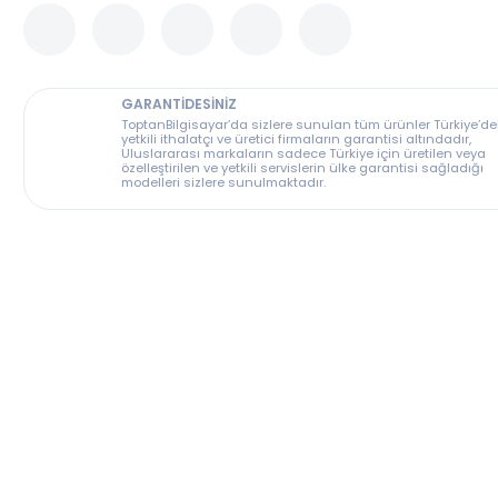
GARANTİDESİNİZ
ToptanBilgisayar’da sizlere sunulan tüm ürünler T
yetkili ithalatçı ve üretici firmaların garantisi altın
Uluslararası markaların sadece Türkiye için üreti
özelleştirilen ve yetkili servislerin ülke garantisi s
modelleri sizlere sunulmaktadır.