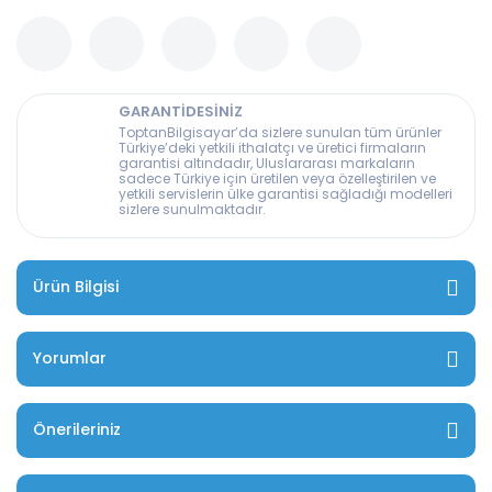
GARANTİDESİNİZ
ToptanBilgisayar’da sizlere sunulan tüm ürünler
Türkiye’deki yetkili ithalatçı ve üretici firmaların
garantisi altındadır, Uluslararası markaların
sadece Türkiye için üretilen veya özelleştirilen ve
yetkili servislerin ülke garantisi sağladığı modelleri
sizlere sunulmaktadır.
Ürün Bilgisi
Yorumlar
Önerileriniz