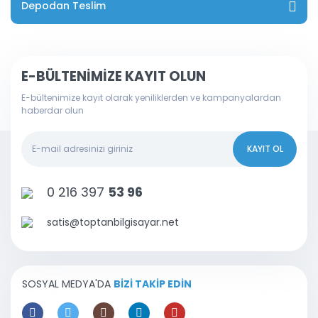
Depodan Teslim
E-BÜLTENİMİZE KAYIT OLUN
E-bültenimize kayıt olarak yeniliklerden ve kampanyalardan
haberdar olun
KAYIT OL
0 216 397
53 96
satis@toptanbilgisayar.net
SOSYAL MEDYA'DA
BİZİ TAKİP EDİN