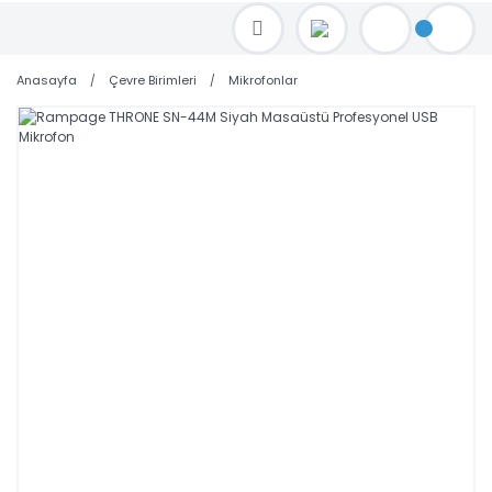
TOPTAN FİYAT ALMAK İÇİN satis@toptanbilgisayar.net MAİL ATINIZ.
SİPARİŞLERİNİZİ AYNI GÜN KARGO İLE GÖNDERİYORUZ!
Anasayfa
Çevre Birimleri
Mikrofonlar