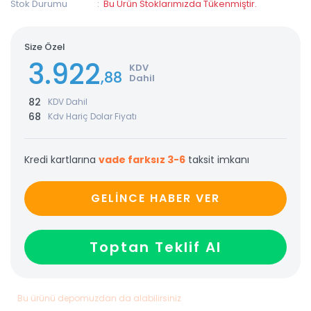
Stok Durumu
Bu Ürün Stoklarımızda Tükenmiştir.
Size Özel
3.922
KDV
,88
Dahil
82
KDV Dahil
68
Kdv Hariç Dolar Fiyatı
Kredi kartlarına
vade farksız 3-6
taksit imkanı
GELİNCE HABER VER
Toptan Teklif Al
Bu ürünü depomuzdan da alabilirsiniz