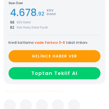
Size Özel
4.678
KDV
,92
Dahil
98
KDV Dahil
82
Kdv Hariç Dolar Fiyatı
Kredi kartlarına
vade farksız 3-6
taksit imkanı
GELİNCE HABER VER
Toptan Teklif Al
Bu ürünü depomuzdan da alabilirsiniz