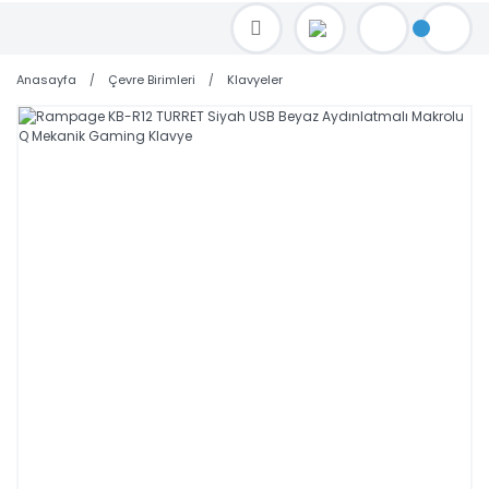
TOPTAN FİYAT ALMAK İÇİN satis@toptanbilgisayar.net MAİL ATINIZ.
SİPARİŞLERİNİZİ AYNI GÜN KARGO İLE GÖNDERİYORUZ!
Anasayfa
Çevre Birimleri
Klavyeler