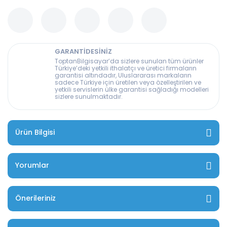
GARANTİDESİNİZ
ToptanBilgisayar’da sizlere sunulan tüm ürünler
Türkiye’deki yetkili ithalatçı ve üretici firmaların
garantisi altındadır, Uluslararası markaların
sadece Türkiye için üretilen veya özelleştirilen ve
yetkili servislerin ülke garantisi sağladığı modelleri
sizlere sunulmaktadır.
Ürün Bilgisi
Yorumlar
Önerileriniz