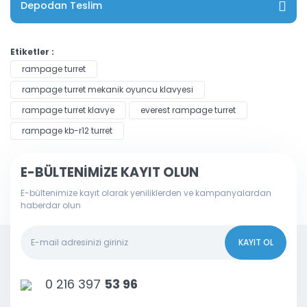
Depodan Teslim
Etiketler :
rampage turret
rampage turret mekanik oyuncu klavyesi
rampage turret klavye
everest rampage turret
rampage kb-r12 turret
E-BÜLTENİMİZE KAYIT OLUN
E-bültenimize kayıt olarak yeniliklerden ve kampanyalardan
haberdar olun
KAYIT OL
0 216 397
53 96