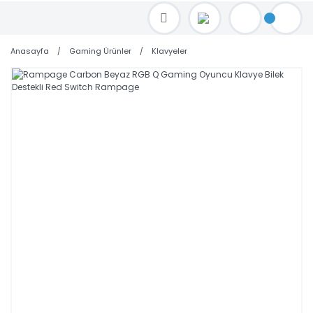
TOPTAN FİYAT ALMAK İÇİN satis@toptanbilgisayar.net MAİL ATINIZ.
SİPARİŞLERİNİZİ AYNI GÜN KARGO İLE GÖNDERİYORUZ!
Anasayfa
Gaming Ürünler
Klavyeler