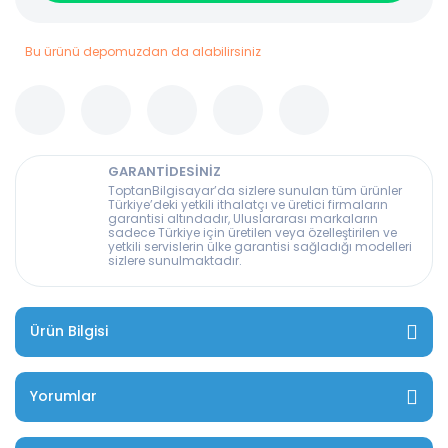
Bu ürünü depomuzdan da alabilirsiniz
GARANTİDESİNİZ
ToptanBilgisayar’da sizlere sunulan tüm ürünler
Türkiye’deki yetkili ithalatçı ve üretici firmaların
garantisi altındadır, Uluslararası markaların
sadece Türkiye için üretilen veya özelleştirilen ve
yetkili servislerin ülke garantisi sağladığı modelleri
sizlere sunulmaktadır.
Ürün Bilgisi
Yorumlar