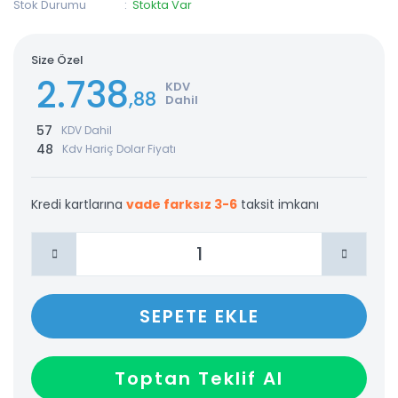
Stok Durumu
Stokta Var
Size Özel
2.738
KDV
,88
Dahil
57
KDV Dahil
48
Kdv Hariç Dolar Fiyatı
Kredi kartlarına
vade farksız 3-6
taksit imkanı
SEPETE EKLE
Toptan Teklif Al