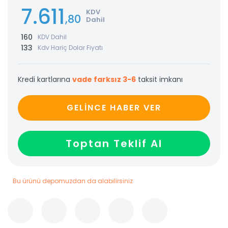
7.611
KDV
,80
Dahil
160
KDV Dahil
133
Kdv Hariç Dolar Fiyatı
Kredi kartlarına
vade farksız 3-6
taksit imkanı
GELİNCE HABER VER
Toptan Teklif Al
Bu ürünü depomuzdan da alabilirsiniz