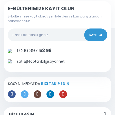
E-BÜLTENİMİZE KAYIT OLUN
E-bültenimize kayıt olarak yeniliklerden ve kampanyalardan
haberdar olun
KAYIT OL
0 216 397
53 96
satis@toptanbilgisayar.net
SOSYAL MEDYA'DA
BİZİ TAKİP EDİN
BİZE ULAŞIN