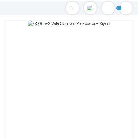
TOPTAN FİYAT ALMAK İÇİN satis@toptanbilgisayar.net MAİL ATINIZ.
SİPARİŞLERİNİZİ AYNI GÜN KARGO İLE GÖNDERİYORUZ!