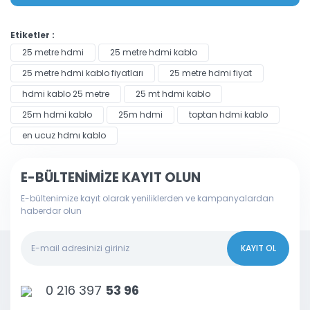
Etiketler :
25 metre hdmi
25 metre hdmi kablo
25 metre hdmi kablo fiyatları
25 metre hdmi fiyat
hdmi kablo 25 metre
25 mt hdmi kablo
25m hdmi kablo
25m hdmi
toptan hdmi kablo
en ucuz hdmı kablo
E-BÜLTENİMİZE KAYIT OLUN
E-bültenimize kayıt olarak yeniliklerden ve kampanyalardan
haberdar olun
KAYIT OL
0 216 397
53 96