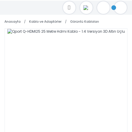
TOPTAN FİYAT ALMAK İÇİN satis@toptanbilgisayar.net MAİL ATINIZ.
SİPARİŞLERİNİZİ AYNI GÜN KARGO İLE GÖNDERİYORUZ!
Anasayfa
Kablo ve Adaptörler
Görüntü Kabloları