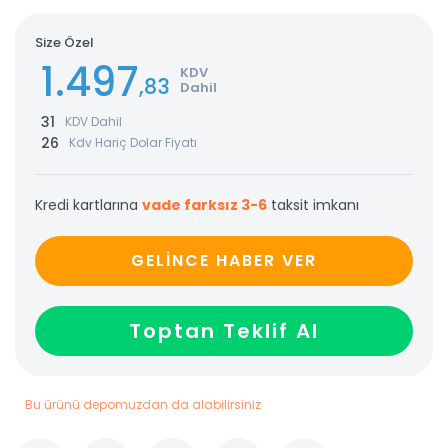
Size Özel
1.497
KDV
,83
Dahil
31
KDV Dahil
26
Kdv Hariç Dolar Fiyatı
Kredi kartlarına
vade farksız 3-6
taksit imkanı
GELİNCE HABER VER
Toptan Teklif Al
Bu ürünü depomuzdan da alabilirsiniz