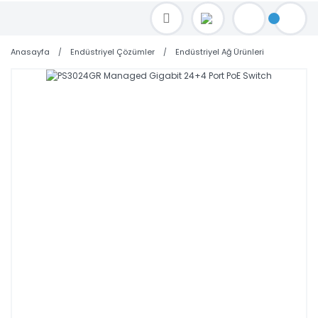
TOPTAN FİYAT ALMAK İÇİN satis@toptanbilgisayar.net MAİL ATINIZ.
SİPARİŞLERİNİZİ AYNI GÜN KARGO İLE GÖNDERİYORUZ!
Anasayfa
Endüstriyel Çözümler
Endüstriyel Ağ Ürünleri