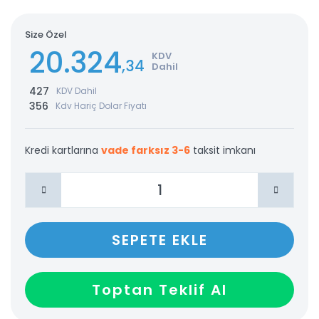
Size Özel
20.324
KDV
,34
Dahil
427
KDV Dahil
356
Kdv Hariç Dolar Fiyatı
Kredi kartlarına
vade farksız 3-6
taksit imkanı
SEPETE EKLE
Toptan Teklif Al