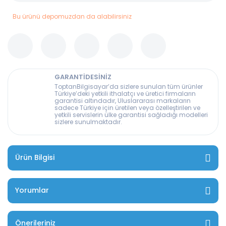
Bu ürünü depomuzdan da alabilirsiniz
GARANTİDESİNİZ
ToptanBilgisayar’da sizlere sunulan tüm ürünler
Türkiye’deki yetkili ithalatçı ve üretici firmaların
garantisi altındadır, Uluslararası markaların
sadece Türkiye için üretilen veya özelleştirilen ve
yetkili servislerin ülke garantisi sağladığı modelleri
sizlere sunulmaktadır.
Ürün Bilgisi
Yorumlar
Önerileriniz