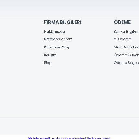
KAYIT OL
Gönder
FİRMA BİLGİLERİ
ÖD
Hakkımızda
Banka
Referanslarımız
e-Ö
Kariyer ve Staj
Mail
İletişim
Ödem
Blog
Ödem