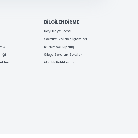
EME
BİLGİLENDİRME
 Bilgileri
Bayi Kayıt Formu
deme
Garanti ve İade İşlemleri
 Order Formu
Kurumsal Sipariş
e Güvenliği
Sıkça Sorulan Sorular
e Seçenekleri
Gizlilik Politikamız