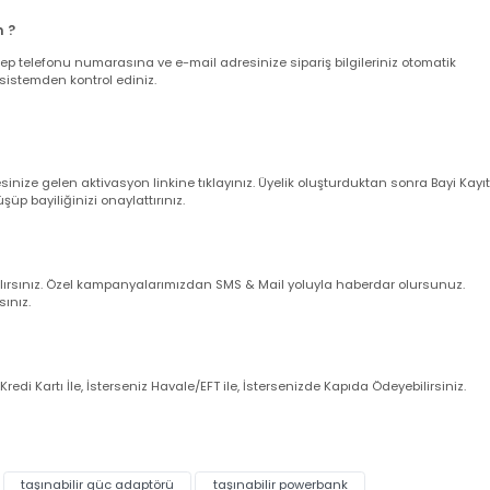
verişler aynı gün kargoya verilir.
leriniz ise takip eden ilk iş günü içerisinde kargoya verilir (Cumartesi gün
larım ?
nuz cep telefonu numarasına ve e-mail adresinize sipariş bilgileriniz oto
uğunu sistemden kontrol ediniz.
dresinize gelen aktivasyon linkine tıklayınız. Üyelik oluşturduktan sonra 
örüşüp bayiliğinizi onaylattırınız.
imli alırsınız. Özel kampanyalarımızdan SMS & Mail yoluyla haberdar olur
zanırsınız.