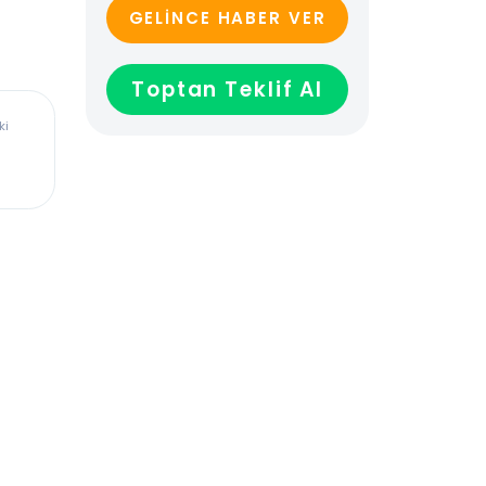
GELİNCE HABER VER
Toptan Teklif Al
ürkiye’deki
dadır,
len veya
ağladığı