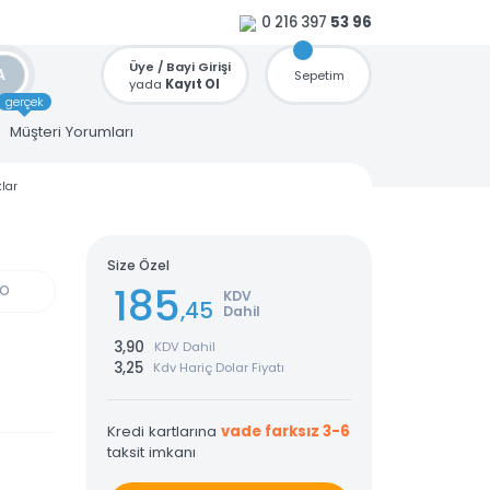
0 216 397
53 96
Üye / Bayi Girişi
ARA
Sepetim
yada
Kayıt Ol
gerçek
u
Müşteri Yorumları
Power Banklar
0
Size Özel
185
GÜN KARGO
KDV
,45
Dahil
3,90
KDV Dahil
3,25
Kdv Hariç Dolar Fiyatı
Kredi kartlarına
vade farksız 3-6
taksit imkanı