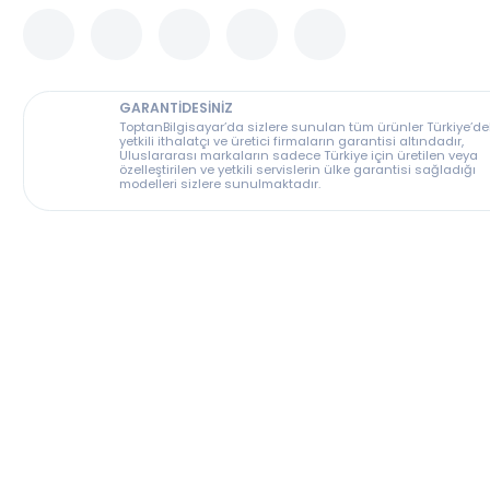
Bu ürünü depomuzdan da alabilirsiniz
GARANTİDESİNİZ
ToptanBilgisayar’da sizlere sunulan tüm ürünler T
yetkili ithalatçı ve üretici firmaların garantisi altın
Uluslararası markaların sadece Türkiye için üreti
özelleştirilen ve yetkili servislerin ülke garantisi s
modelleri sizlere sunulmaktadır.