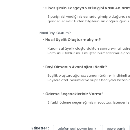
- Ürün Ne Zaman Kargoya Verilir ?
Hafta içi saat 15:00'ya kadar yapacağınız alış
Pazar günü ve tatil günlerinde verilen sipariş
11:00'a kadar çalışıyoruz).
- Siparişimin Kargoya Verildiğini Nasıl An
Siparişinizi verdiğiniz esnada girmiş olduğu
gönderilecektir. Lütfen bilgilerinizin doğrul
Nasıl Bayi Olurum?
- Nasıl Üyelik Oluşturmalıyım?
Kurumsal üyelik oluşturduktan sonra e-mail a
Formunu Doldurunuz müşteri hizmetlerimizle g
- Bayi Olmanın Avantajları Nedir?
Bayilik oluşturduğunuz zaman ürünleri indir
Bayilere özel indirimler ve süpriz hediyeler ka