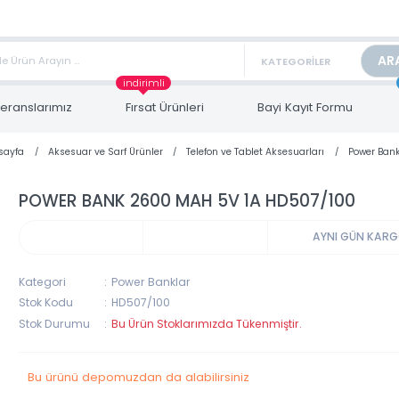
TAN FİYAT ALMAK İÇİN satis@toptanbilgisayar.net MAİL ATINIZ.
ARİŞLERİNİZİ AYNI GÜN KARGO İLE GÖNDERİYORUZ!
indirimli
Referanslarımız
Fırsat Ürünleri
Bayi Kayıt Form
Anasayfa
Aksesuar ve Sarf Ürünler
Telefon ve Tablet Aksesuarları
POWER BANK 2600 MAH 5V 1A HD507/10
AYNI 
Kategori
Power Banklar
Stok Kodu
HD507/100
Stok Durumu
Bu Ürün Stoklarımızda Tükenmiştir.