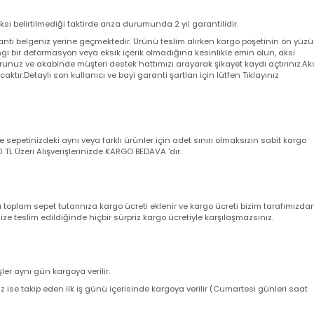
 Gönderilecektir.
 aksi belirtilmediği taktirde arıza durumunda 2 yıl garantilidir.
a garanti belgeniz yerine geçmektedir. Ürünü teslim alırken kargo poşeti
angi bir deformasyon veya eksik içerik olmadığına kesinlikle emin olun,
utturunuz ve akabinde müşteri destek hattımızı arayarak şikayet kaydı açt
yacaktır.Detaylı son kullanıcı ve bayi garanti şartları için lütfen Tıklayını
nizde sepetinizdeki aynı veya farklı ürünler için adet sınırı olmaksızın sab
ir. 500 TL Üzeri Alışverişlerinizde KARGO BEDAVA 'dır.
nda toplam sepet tutarınıza kargo ücreti eklenir ve kargo ücreti bizim ta
z size teslim edildiğinde hiçbir sürpriz kargo ücretiyle karşılaşmazsınız.