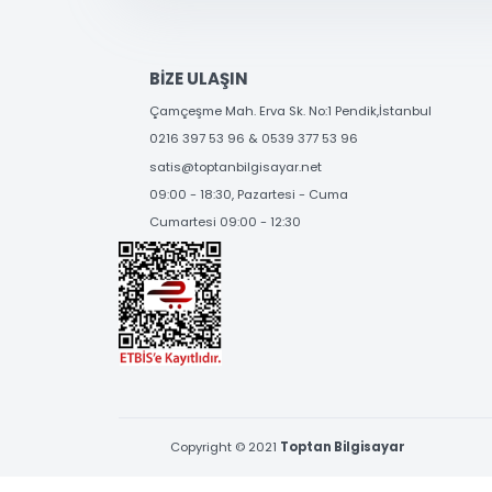
SOSYAL MEDYA'DA
BİZİ TAKİP EDİN
BİZE ULAŞIN
Çamçeşme Mah. Erva Sk. No:1 Pendik,İstanbul
0216 397 53 96 & 0539 377 53 96
satis@toptanbilgisayar.net
09:00 - 18:30, Pazartesi - Cuma
Cumartesi 09:00 - 12:30