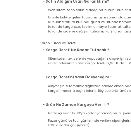
Sipariş Verildiğinde Stoktaki Renklere Göre Karışık
Garanti Şartları
- Satın Aldığım Ürün Garantili mi?
Web sitemizden satın alacağınız bütün ürünler
Ürünle birlikte gelen faturanız aynı zamand
iki nüsha fatura bulunduğuna ve üründe herh
takdirde kargonuzu teslim almayıp, tutanak t
takdirde iade ve değişim talebiniz karşılanama
Kargo Süreci ve Ücreti
- Kargo Ücreti Ne Kadar Tutacak ?
Sitemizden tek seferde yapacağınız alışverişi
ücreti ödersiniz. Sabit Kargo Ücreti 12,90 TL d
- Kargo Ücretini Nasıl Ödeyeceğim ?
Alışverişinizi tamamladığınızda ödeme ekranı
kargo firmasına peşin ödenir. Böylece ürününü