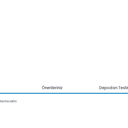
mlar
Önerileriniz
Depoda