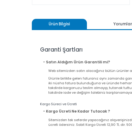
Ürün Bilgisi
Yoru
Garanti Şartları
- Satın Aldığım Ürün Garantili mi?
Web sitemizden satın alacağınız bütün ürünler
Ürünle birlikte gelen faturanız aynı zamand
iki nüsha fatura bulunduğuna ve üründe herh
takdirde kargonuzu teslim almayıp, tutanak t
takdirde iade ve değişim talebiniz karşılanama
Kargo Süreci ve Ücreti