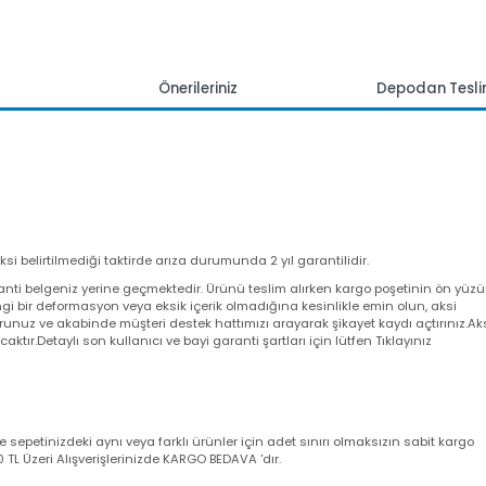
mlar
Önerileriniz
Depoda
 aksi belirtilmediği taktirde arıza durumunda 2 yıl garantilidir.
a garanti belgeniz yerine geçmektedir. Ürünü teslim alırken kargo poşeti
angi bir deformasyon veya eksik içerik olmadığına kesinlikle emin olun,
utturunuz ve akabinde müşteri destek hattımızı arayarak şikayet kaydı açt
yacaktır.Detaylı son kullanıcı ve bayi garanti şartları için lütfen Tıklayını