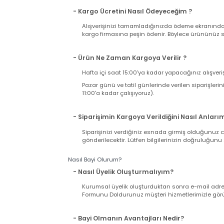
- Kargo Ücreti Ne Kadar Tutacak ?
Sitemizden tek seferde yapacağınız alışverişi
ücreti ödersiniz. Sabit Kargo Ücreti 12,90 TL d
- Kargo Ücretini Nasıl Ödeyeceğim ?
Alışverişinizi tamamladığınızda ödeme ekranı
kargo firmasına peşin ödenir. Böylece ürününü
- Ürün Ne Zaman Kargoya Verilir ?
Hafta içi saat 15:00'ya kadar yapacağınız alış
Pazar günü ve tatil günlerinde verilen sipariş
11:00'a kadar çalışıyoruz).
- Siparişimin Kargoya Verildiğini Nasıl An
Siparişinizi verdiğiniz esnada girmiş olduğu
gönderilecektir. Lütfen bilgilerinizin doğrul
Nasıl Bayi Olurum?