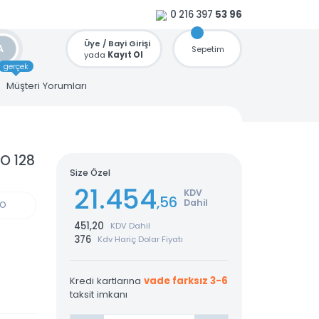
0 216 397
53 96
Üye / Bayi Girişi
ARA
Sepetim
yada
Kayıt Ol
gerçek
u
Müşteri Yorumları
XPB1-O 128
Size Özel
21.454
KDV
,56
Dahil
GÜN KARGO
451,20
KDV Dahil
376
Kdv Hariç Dolar Fiyatı
Kredi kartlarına
vade farksız 3-6
taksit imkanı