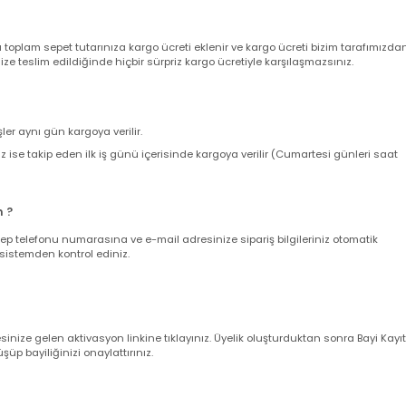
nizde sepetinizdeki aynı veya farklı ürünler için adet sınırı olmaksızın sab
ir. 500 TL Üzeri Alışverişlerinizde KARGO BEDAVA 'dır.
nda toplam sepet tutarınıza kargo ücreti eklenir ve kargo ücreti bizim ta
z size teslim edildiğinde hiçbir sürpriz kargo ücretiyle karşılaşmazsınız.
verişler aynı gün kargoya verilir.
leriniz ise takip eden ilk iş günü içerisinde kargoya verilir (Cumartesi gün
larım ?
nuz cep telefonu numarasına ve e-mail adresinize sipariş bilgileriniz oto
uğunu sistemden kontrol ediniz.