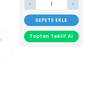
SEPETE EKLE
Toptan Teklif Al
ürkiye’deki
dadır,
len veya
ağladığı