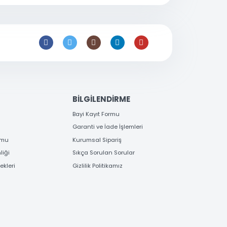
0 216 397
53 96
satis@toptanbilgisayar.net
EME
BİLGİLENDİRME
 Bilgileri
Bayi Kayıt Formu
deme
Garanti ve İade İşlemleri
 Order Formu
Kurumsal Sipariş