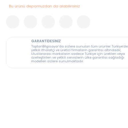
Bu ürünü depomuzdan da alabilirsiniz
GARANTİDESİNİZ
ToptanBilgisayar’da sizlere sunulan tüm ürünler T
yetkili ithalatçı ve üretici firmaların garantisi altın
Uluslararası markaların sadece Türkiye için üreti
özelleştirilen ve yetkili servislerin ülke garantisi s
modelleri sizlere sunulmaktadır.