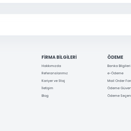
erden ve kampanyalardan haberdar olun
KAYIT OL
Gönder
FİRMA BİLGİLERİ
ÖD
Hakkımızda
Banka
Referanslarımız
e-Ö
Kariyer ve Staj
Mail