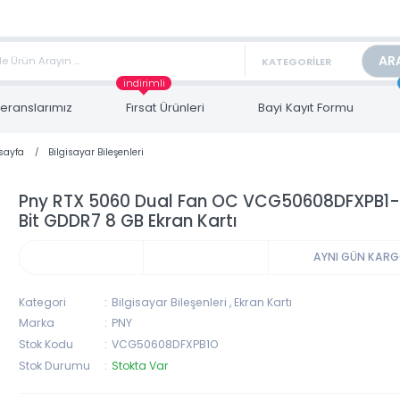
TAN FİYAT ALMAK İÇİN satis@toptanbilgisayar.net MAİL ATINIZ.
ARİŞLERİNİZİ AYNI GÜN KARGO İLE GÖNDERİYORUZ!
indirimli
Referanslarımız
Fırsat Ürünleri
Bayi Kayıt Form
Anasayfa
Bilgisayar Bileşenleri
Pny RTX 5060 Dual Fan OC VCG50608DF
Bit GDDR7 8 GB Ekran Kartı
AYNI 
Kategori
Bilgisayar Bileşenleri
,
Ekran Kartı
Marka
PNY
Stok Kodu
VCG50608DFXPB1O
Stok Durumu
Stokta Var