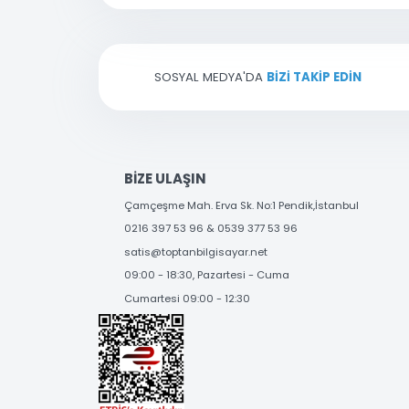
E-bültenimize kayıt olarak yenilikl
Ürün bilgilerinde hatalar bulunuyor.
Ürün fiyatı diğer sitelerden daha pahalı.
Bu ürüne benzer farklı alternatifler olmalı.
SOSYAL MEDYA'DA
BİZİ TAKİP EDİN
BİZE ULAŞIN
Çamçeşme Mah. Erva Sk. No:1 Pendik,İstanbul
0216 397 53 96 & 0539 377 53 96
satis@toptanbilgisayar.net