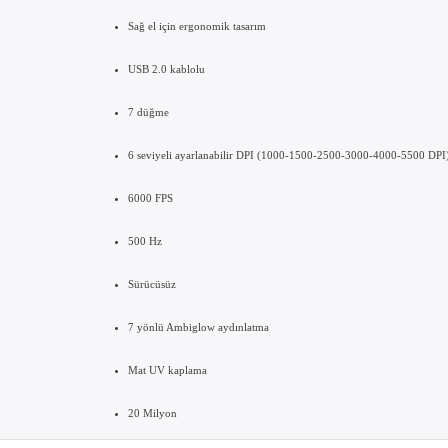
Yüksek performanslı ve Ambiglow özellikli oyun faresi
Sağ el için ergonomik tasarım
USB 2.0 kablolu
7 düğme
6 seviyeli ayarlanabilir DPI (1000-1500-2500-3000-40
6000 FPS
500 Hz
Sürücüsüz