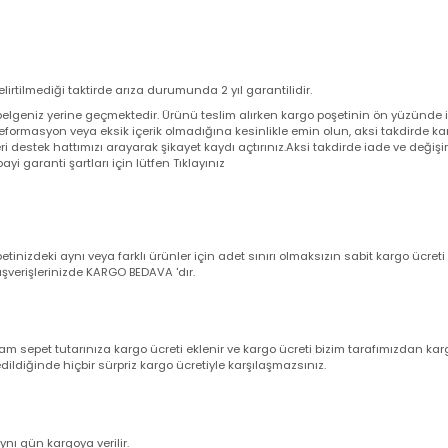
 belirtilmediği taktirde arıza durumunda 2 yıl garantilidir.
nti belgeniz yerine geçmektedir. Ürünü teslim alırken kargo poşetinin ön 
 deformasyon veya eksik içerik olmadığına kesinlikle emin olun, aksi t
şteri destek hattımızı arayarak şikayet kaydı açtırınız.Aksi takdirde iade
ve bayi garanti şartları için lütfen Tıklayınız