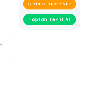
GELİNCE HABER VER
Toptan Teklif Al
ürkiye’deki
dadır,
len veya
ağladığı