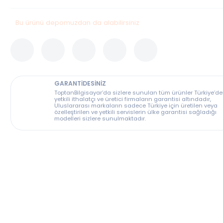
Stok Durumu
Bu Ürün Stoklarımızda Tükenmiştir.
Bu ürünü depomuzdan da alabilirsiniz
GARANTİDESİNİZ
ToptanBilgisayar’da sizlere sunulan tüm ürünler T
yetkili ithalatçı ve üretici firmaların garantisi altın
Uluslararası markaların sadece Türkiye için üreti
özelleştirilen ve yetkili servislerin ülke garantisi s
modelleri sizlere sunulmaktadır.