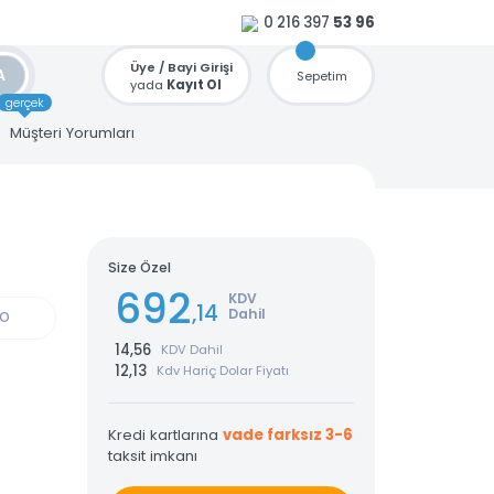
0 216 397
53 96
Üye / Bayi Girişi
ARA
Sepetim
yada
Kayıt Ol
gerçek
u
Müşteri Yorumları
Size Özel
se
692
KDV
,14
Dahil
GÜN KARGO
14,56
KDV Dahil
12,13
Kdv Hariç Dolar Fiyatı
Kredi kartlarına
vade farksız 3-6
taksit imkanı