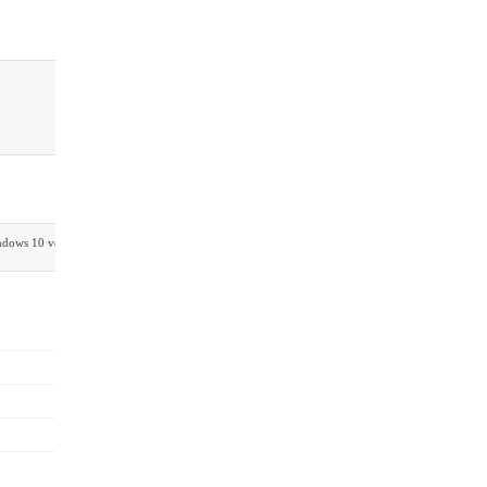
dows 8, Windows 10 veya üzeri; Linux; Mac OS