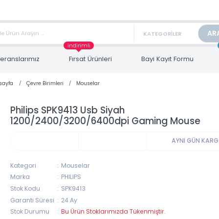
TAN FİYAT ALMAK İÇİN satis@toptanbilgisayar.net MAİL ATINIZ.
ARİŞLERİNİZİ AYNI GÜN KARGO İLE GÖNDERİYORUZ!
indirimli
Referanslarımız
Fırsat Ürünleri
Bayi Kayıt Form
Anasayfa
Çevre Birimleri
Mouselar
Philips SPK9413 Usb Siyah
1200/2400/3200/6400dpi Gaming Mou
AYNI 
Kategori
Mouselar
Marka
PHILIPS
Stok Kodu
SPK9413
Garanti Süresi
24 Ay