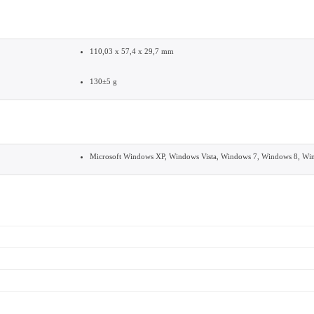
7 yönlü Ambiglow aydınlatma
Mat UV kaplama
20 Milyon
110,03 x 57,4 x 29,7 mm
130±5 g
leri
Microsoft Windows XP, Windows Vista, Windows 7, Win