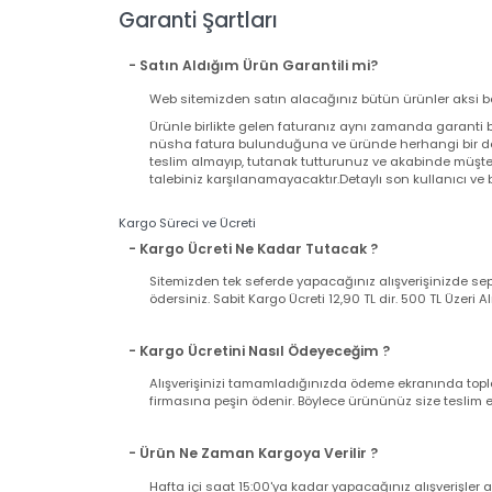
Bağlantı Tipi
:
Kablolu
Dizayn
:
Gaming
Mouse Sensör Türü
:
Optik
Mouse Tuş Sayısı
:
7
Garanti Şartları
- Satın Aldığım Ürün Garantili mi?
Web sitemizden satın alacağınız bütün ürünler aksi
Ürünle birlikte gelen faturanız aynı zamanda gara
nüsha fatura bulunduğuna ve üründe herhangi bir
teslim almayıp, tutanak tutturunuz ve akabinde mü
talebiniz karşılanamayacaktır.Detaylı son kullanıcı 
Kargo Süreci ve Ücreti
- Kargo Ücreti Ne Kadar Tutacak ?