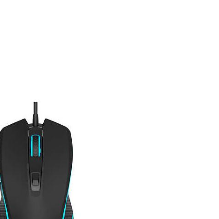
mlar
Önerileriniz
Depoda