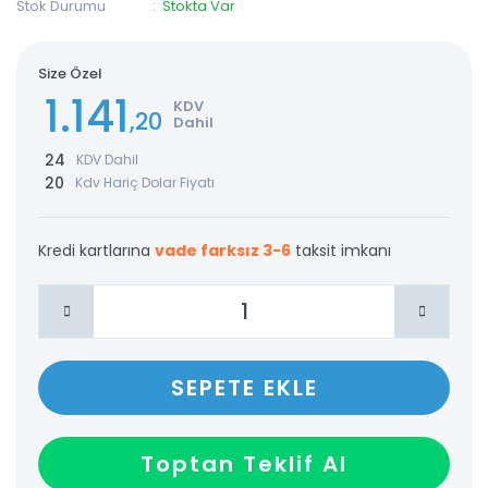
Stok Durumu
Stokta Var
Size Özel
1.141
KDV
,20
Dahil
24
KDV Dahil
20
Kdv Hariç Dolar Fiyatı
Kredi kartlarına
vade farksız 3-6
taksit imkanı
SEPETE EKLE
Toptan Teklif Al