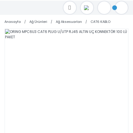
TOPTAN FİYAT ALMAK İÇİN satis@toptanbilgisayar.net MAİL ATINIZ.
SİPARİŞLERİNİZİ AYNI GÜN KARGO İLE GÖNDERİYORUZ!
Anasayfa
Ağ Ürünleri
Ağ Aksesuarları
CAT6 KABLO